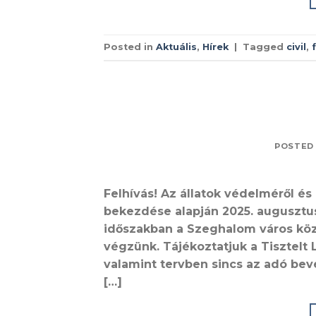
Posted in
Aktuális
,
Hírek
|
Tagged
civil
,
POSTED
Felhívás! Az állatok védelméről és k
bekezdése alapján 2025. augusztus 
időszakban a Szeghalom város közi
végzünk. Tájékoztatjuk a Tisztel
valamint tervben sincs az adó bev
[…]