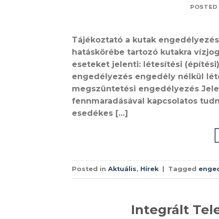
POSTED
Tájékoztató a kutak engedélyezés
hatáskörébe tartozó kutakra vízjogi
eseteket jelenti: létesítési (építé
engedélyezés engedély nélkül lét
megszüntetési engedélyezés Jelen
fennmaradásával kapcsolatos tudn
esedékes […]
Posted in
Aktuális
,
Hírek
|
Tagged
enge
Integrált Tel