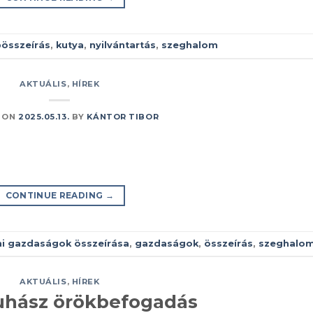
összeírás
,
kutya
,
nyilvántartás
,
szeghalom
AKTUÁLIS
,
HÍREK
 ON
2025.05.13.
BY
KÁNTOR TIBOR
CONTINUE READING
→
i gazdaságok összeírása
,
gazdaságok
,
összeírás
,
szeghalo
AKTUÁLIS
,
HÍREK
hász örökbefogadás