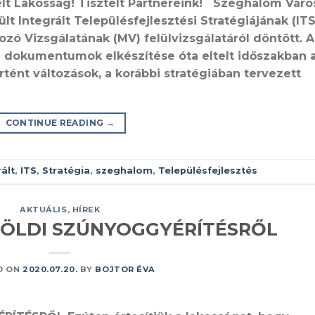
lt Lakosság! Tisztelt Partnereink! Szeghalom Váro
 Integrált Településfejlesztési Stratégiájának (ITS
zó Vizsgálatának (MV) felülvizsgálatáról döntött. 
a dokumentumok elkészítése óta eltelt időszakban 
tént változások, a korábbi stratégiában tervezett
CONTINUE READING
→
ált
,
ITS
,
Stratégia
,
szeghalom
,
Településfejlesztés
AKTUÁLIS
,
HÍREK
ÖLDI SZÚNYOGGYÉRÍTÉSRŐL
D ON
2020.07.20.
BY
BOJTOR ÉVA