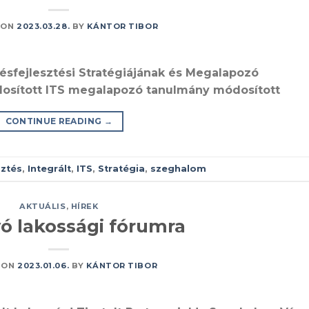
 ON
2023.03.28.
BY
KÁNTOR TIBOR
ésfejlesztési Stratégiájának és Megalapozó
dosított ITS megalapozó tanulmány módosított
CONTINUE READING
→
sztés
,
Integrált
,
ITS
,
Stratégia
,
szeghalom
AKTUÁLIS
,
HÍREK
ó lakossági fórumra
 ON
2023.01.06.
BY
KÁNTOR TIBOR