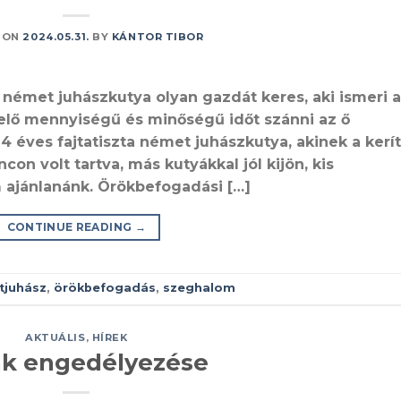
 ON
2024.05.31.
BY
KÁNTOR TIBOR
 német juhászkutya olyan gazdát keres, aki ismeri a
lelő mennyiségű és minőségű időt szánni az ő
4 éves fajtatiszta német juhászkutya, akinek a kerí
con volt tartva, más kutyákkal jól kijön, kis
ajánlanánk. Örökbefogadási […]
CONTINUE READING
→
tjuhász
,
örökbefogadás
,
szeghalom
AKTUÁLIS
,
HÍREK
k engedélyezése