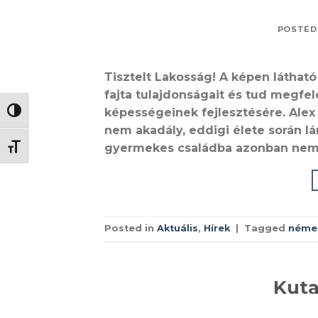
POSTED
Tisztelt Lakosság! A képen látható
fajta tulajdonságait és tud megfe
képességeinek fejlesztésére. Alex 
NAGY KONTRASZT VÁLTÁSA
nem akadály, eddigi élete során lán
gyermekes családba azonban nem 
BETŰMÉRET VÁLTÁSA
Posted in
Aktuális
,
Hírek
|
Tagged
néme
Kuta