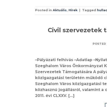
Posted in
Aktuális
,
Hírek
|
Tagged
hulla
Civil szervezetek 
POSTED
–Pályázati felhívás –Adatlap –Nyila
Szeghalom Város Önkormányzat Ké
Szervezetek Támogatására A pály
közigazgatási területén működő ci
Szeghalom Város közigazgatási te
közhasznú jogállásról, valamint a
2011. évi CLXXV. […]