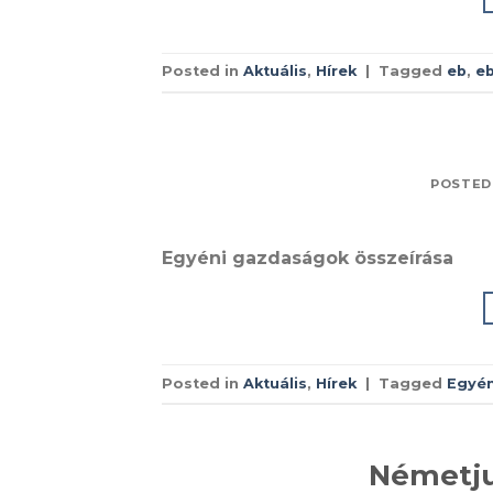
Posted in
Aktuális
,
Hírek
|
Tagged
eb
,
eb
POSTED
Egyéni gazdaságok összeírása
Posted in
Aktuális
,
Hírek
|
Tagged
Egyén
Németju