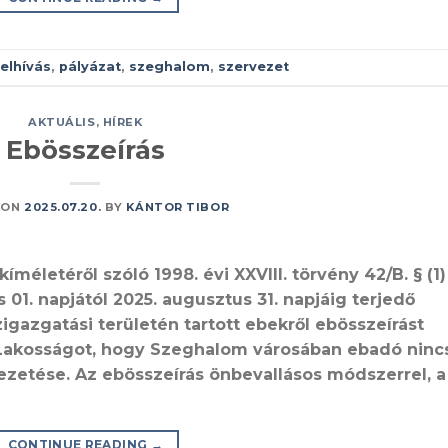
felhívás
,
pályázat
,
szeghalom
,
szervezet
AKTUÁLIS
,
HÍREK
Ebösszeírás
 ON
2025.07.20.
BY
KÁNTOR TIBOR
íméletéről szóló 1998. évi XXVIII. törvény 42/B. § (1)
01. napjától 2025. augusztus 31. napjáig terjedő
gazgatási területén tartott ebekről ebösszeírást
t Lakosságot, hogy Szeghalom városában ebadó nincs
ezetése. Az ebösszeírás önbevallásos módszerrel, a
CONTINUE READING
→