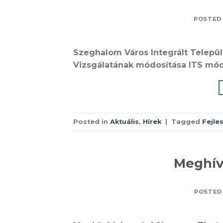
POSTED
Szeghalom Város Integrált Települ
Vizsgálatának módosítása ITS mó
Posted in
Aktuális
,
Hírek
|
Tagged
Fejle
Meghív
POSTED