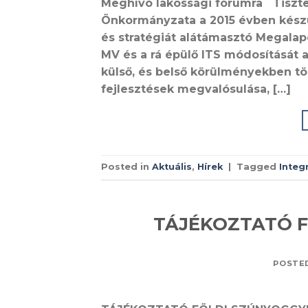
Meghívó lakossági fórumra Tiszte
Önkormányzata a 2015 évben készült
és stratégiát alátámasztó Megalapo
MV és a rá épülő ITS módosítását 
külső, és belső körülményekben tör
fejlesztések megvalósulása, […]
Posted in
Aktuális
,
Hírek
|
Tagged
Integr
TÁJÉKOZTATÓ F
POSTE