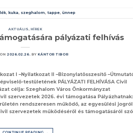
dék
,
kuka
,
szeghalom
,
tappe
,
ünnep
AKTUÁLIS
,
HÍREK
támogatására pályázati felhívás
 ON
2026.02.26.
BY
KÁNTOR TIBOR
tkozat I –Nyilatkozat II –Bizonylatösszesítő –Útmuta
pviselő-testületének PÁLYÁZATI FELHÍVÁSA Civil
ázat célja: Szeghalom Város Önkormányzat
vil szervezetek 2026. évi támogatása Pályázhatnak:
rületén rendszeresen működő, az egyesülési jogról,
 civil szervezetek működéséről és támogatásáról szó
CONTINUE READING
→