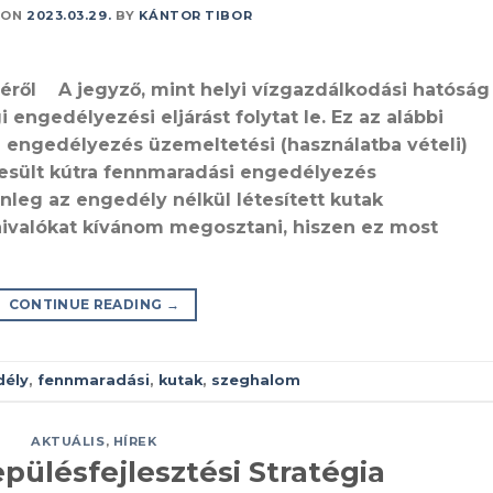
 ON
2023.03.29.
BY
KÁNTOR TIBOR
éről A jegyző, mint helyi vízgazdálkodási hatóság
 engedélyezési eljárást folytat le. Ez az alábbi
si) engedélyezés üzemeltetési (használatba vételi)
esült kútra fennmaradási engedélyezés
leg az engedély nélkül létesített kutak
ivalókat kívánom megosztani, hiszen ez most
CONTINUE READING
→
dély
,
fennmaradási
,
kutak
,
szeghalom
AKTUÁLIS
,
HÍREK
epülésfejlesztési Stratégia