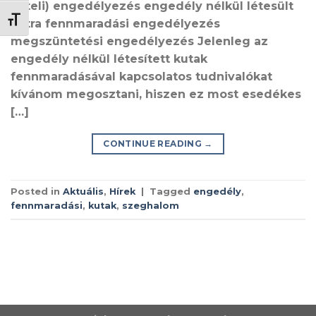
vételi) engedélyezés engedély nélkül létesült
BETŰMÉRET VÁLTÁSA
kútra fennmaradási engedélyezés
megszüntetési engedélyezés Jelenleg az
engedély nélkül létesített kutak
fennmaradásával kapcsolatos tudnivalókat
kívánom megosztani, hiszen ez most esedékes
[…]
CONTINUE READING
→
Posted in
Aktuális
,
Hírek
|
Tagged
engedély
,
fennmaradási
,
kutak
,
szeghalom