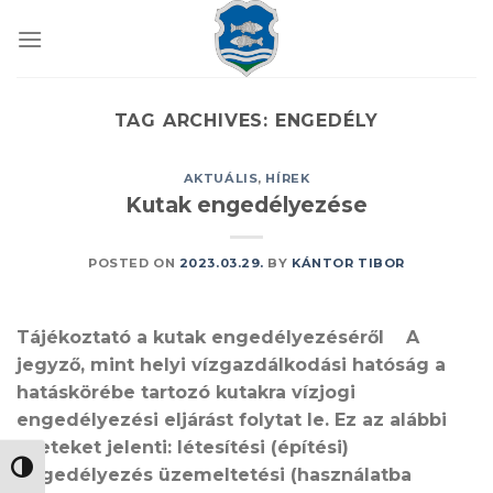
Skip
to
content
TAG ARCHIVES:
ENGEDÉLY
AKTUÁLIS
,
HÍREK
Kutak engedélyezése
POSTED ON
2023.03.29.
BY
KÁNTOR TIBOR
Tájékoztató a kutak engedélyezéséről A
jegyző, mint helyi vízgazdálkodási hatóság a
hatáskörébe tartozó kutakra vízjogi
engedélyezési eljárást folytat le. Ez az alábbi
eseteket jelenti: létesítési (építési)
NAGY KONTRASZT VÁLTÁSA
engedélyezés üzemeltetési (használatba