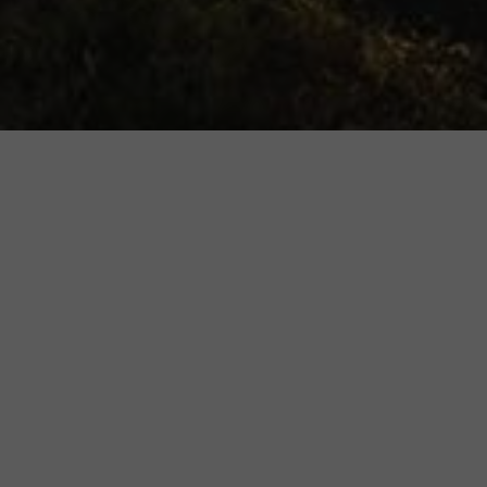
Szeghalom Város
Önkormányzata