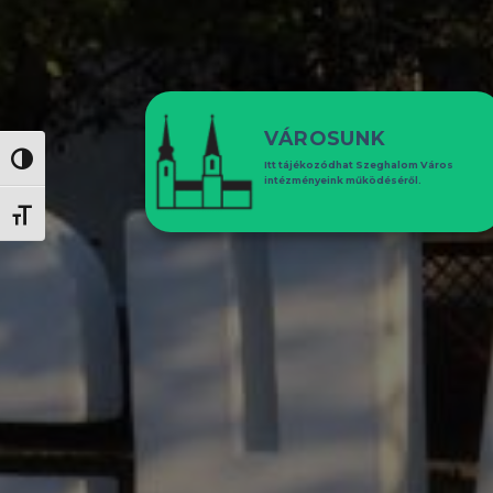
VÁROSUNK
NAGY KONTRASZT VÁLTÁSA
Itt tájékozódhat Szeghalom Város
intézményeink működéséről.
BETŰMÉRET VÁLTÁSA