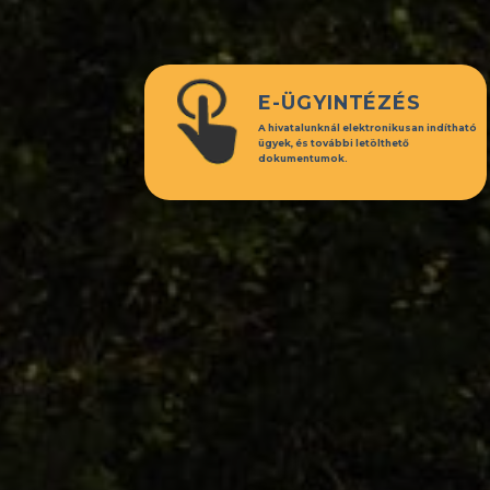
E-ÜGYINTÉZÉS
A hivatalunknál elektronikusan indítható
ügyek, és további letölthető
dokumentumok.