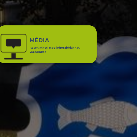
MÉDIA
Itt tekintheti meg képgalériánkat,
videóinkat