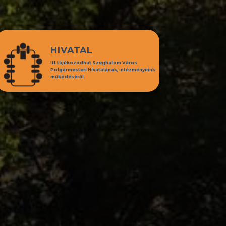
HIVATAL
Itt tájékozódhat Szeghalom Város
Polgármesteri Hivatalának, intézményeink
működéséről.