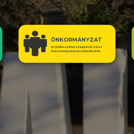
ÖNKORMÁNYZAT
Itt tájékozódhat Szeghalom Város
Önkormányzatának működéséről.