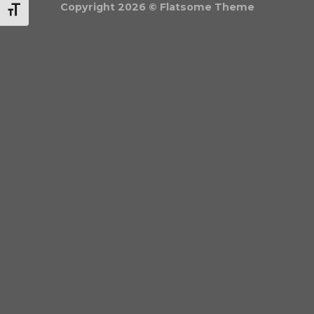
Copyright 2026 ©
Flatsome Theme
BETŰMÉRET VÁLTÁSA