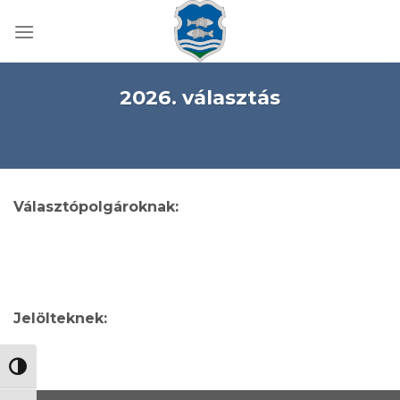
Skip
to
content
2026. választás
Választópolgároknak:
Jelölteknek:
NAGY KONTRASZT VÁLTÁSA