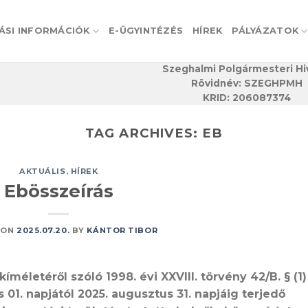
ÁSI INFORMÁCIÓK
E-ÜGYINTÉZÉS
HÍREK
PÁLYÁZATOK
Szeghalmi Polgármesteri Hi
Rövidnév: SZEGHPMH
KRID: 206087374
TAG ARCHIVES:
EB
AKTUÁLIS
,
HÍREK
Ebösszeírás
 ON
2025.07.20.
BY
KÁNTOR TIBOR
íméletéről szóló 1998. évi XXVIII. törvény 42/B. § (1)
01. napjától 2025. augusztus 31. napjáig terjedő