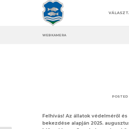
Skip
to
VÁLASZT
content
WEBKAMERA
POSTED
Felhívás! Az állatok védelméről és k
bekezdése alapján 2025. augusztus 