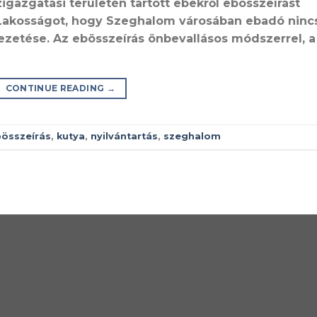
gazgatási területén tartott ebekről ebösszeírást
t Lakosságot, hogy Szeghalom városában ebadó nincs
ezetése. Az ebösszeírás önbevallásos módszerrel, a
CONTINUE READING
→
összeírás
,
kutya
,
nyilvántartás
,
szeghalom