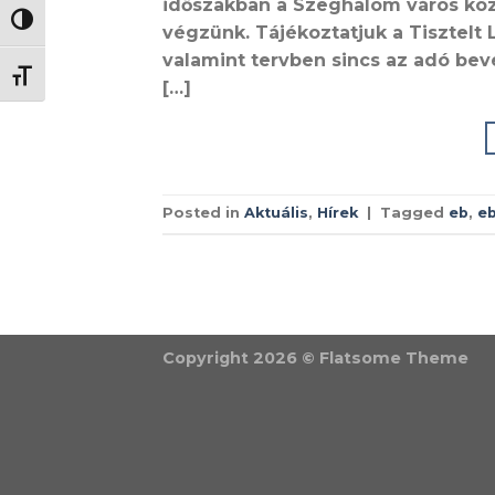
időszakban a Szeghalom város közi
NAGY KONTRASZT VÁLTÁSA
végzünk. Tájékoztatjuk a Tisztel
valamint tervben sincs az adó bev
BETŰMÉRET VÁLTÁSA
[…]
Posted in
Aktuális
,
Hírek
|
Tagged
eb
,
eb
Copyright 2026 ©
Flatsome Theme