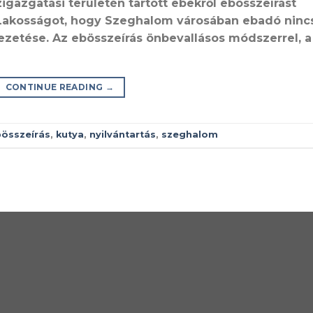
gazgatási területén tartott ebekről ebösszeírást
t Lakosságot, hogy Szeghalom városában ebadó nincs
ezetése. Az ebösszeírás önbevallásos módszerrel, a
CONTINUE READING
→
összeírás
,
kutya
,
nyilvántartás
,
szeghalom