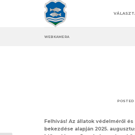
Skip
to
VÁLASZT
content
WEBKAMERA
POSTED
Felhívás! Az állatok védelméről és k
bekezdése alapján 2025. augusztus 