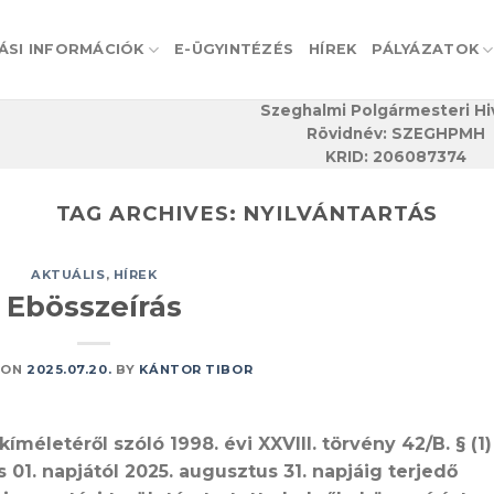
ÁSI INFORMÁCIÓK
E-ÜGYINTÉZÉS
HÍREK
PÁLYÁZATOK
Szeghalmi Polgármesteri Hi
Rövidnév: SZEGHPMH
KRID: 206087374
TAG ARCHIVES:
NYILVÁNTARTÁS
AKTUÁLIS
,
HÍREK
Ebösszeírás
 ON
2025.07.20.
BY
KÁNTOR TIBOR
íméletéről szóló 1998. évi XXVIII. törvény 42/B. § (1)
01. napjától 2025. augusztus 31. napjáig terjedő