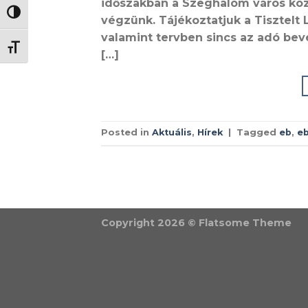
időszakban a Szeghalom város közi
NAGY KONTRASZT VÁLTÁSA
végzünk. Tájékoztatjuk a Tisztel
valamint tervben sincs az adó bev
BETŰMÉRET VÁLTÁSA
[…]
Posted in
Aktuális
,
Hírek
|
Tagged
eb
,
eb
Copyright 2026 ©
Flatsome Theme