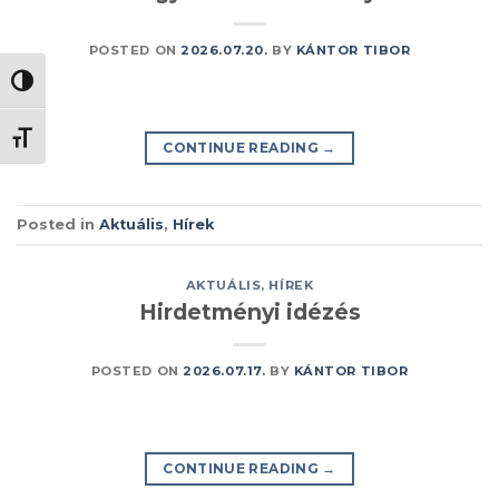
POSTED ON
2026.07.20.
BY
KÁNTOR TIBOR
NAGY KONTRASZT VÁLTÁSA
BETŰMÉRET VÁLTÁSA
CONTINUE READING
→
Posted in
Aktuális
,
Hírek
AKTUÁLIS
,
HÍREK
Hirdetményi idézés
POSTED ON
2026.07.17.
BY
KÁNTOR TIBOR
CONTINUE READING
→