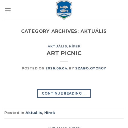
Skip
to
content
CATEGORY ARCHIVES:
AKTUÁLIS
AKTUÁLIS
,
HÍREK
ART PICNIC
POSTED ON
2026.08.04.
BY
SZABO.GYORGY
CONTINUE READING
→
Posted in
Aktuális
,
Hírek