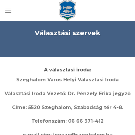
Skip
to
content
Választási szervek
A választási iroda:
Szeghalom Város Helyi Választási Iroda
Választási Iroda Vezető: Dr. Pénzely Erika jegyző
Címe: 5520 Szeghalom, Szabadság tér 4-8.
Telefonszám: 06 66 371-412
e-mail cím: jegyzo@szeghalom.hu