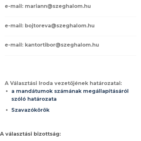
e-mail: mariann@szeghalom.hu
e-mail: bojtoreva@szeghalom.hu
e-mail: kantortibor@szeghalom.hu
A Választási Iroda vezetőjének határozatai:
a mandátumok számának megállapításáról
szóló határozata
Szavazókörök
A választási bizottság: