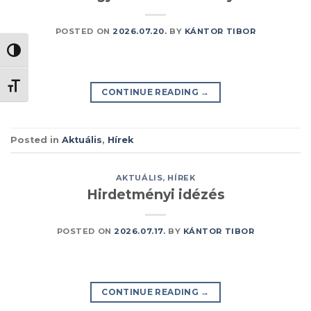
POSTED ON
2026.07.20.
BY
KÁNTOR TIBOR
NAGY KONTRASZT VÁLTÁSA
BETŰMÉRET VÁLTÁSA
CONTINUE READING
→
Posted in
Aktuális
,
Hírek
AKTUÁLIS
,
HÍREK
Hirdetményi idézés
POSTED ON
2026.07.17.
BY
KÁNTOR TIBOR
CONTINUE READING
→