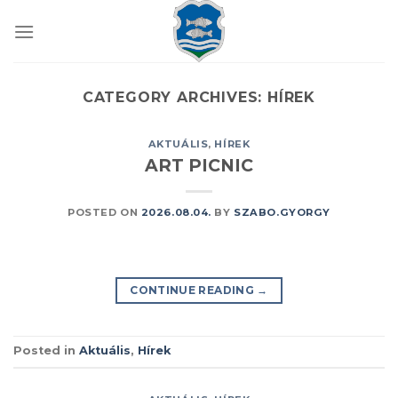
Skip
to
content
CATEGORY ARCHIVES:
HÍREK
AKTUÁLIS
,
HÍREK
ART PICNIC
POSTED ON
2026.08.04.
BY
SZABO.GYORGY
CONTINUE READING
→
Posted in
Aktuális
,
Hírek