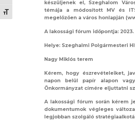
készüljenek el, Szeghalom Váro
témája a módosított MV és IT
BETŰMÉRET VÁLTÁSA
megelőzően a város honlapján (ww
A lakossági fórum időpontja: 2023. 
Helye: Szeghalmi Polgármesteri Hi
Nagy Miklós terem
Kérem, hogy észrevételeiket, ja
napon belül papír alapon vagy
Önkormányzat címére eljuttatni s
A lakossági fórum során kérem je
dokumentumok végleges változatá
legjobban szolgáló stratégiaalko