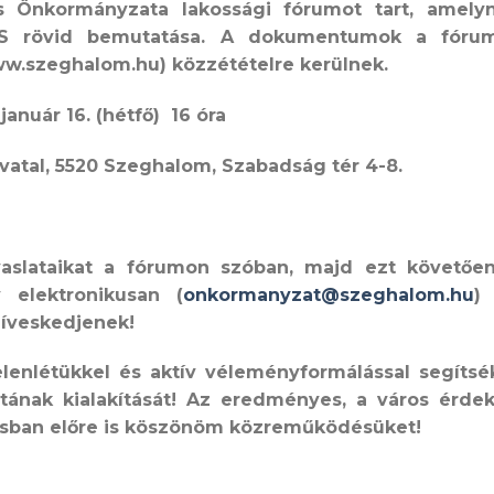
s Önkormányzata lakossági fórumot tart, amely
S rövid bemutatása. A dokumentumok a fóru
w.szeghalom.hu) közzétételre kerülnek.
január 16. (hétfő) 16 óra
vatal, 5520 Szeghalom, Szabadság tér 4-8.
vaslataikat a fórumon szóban, majd ezt követőe
 elektronikusan (
onkormanyzat@szeghalom.hu
)
zíveskedjenek!
lenlétükkel és aktív véleményformálással segítsé
nak kialakítását! Az eredményes, a város érdek
tásban előre is köszönöm közreműködésüket!