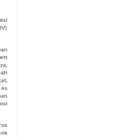
ési
MV)
ban
ett
ra,
ált
at,
 és
ban
osi
ros
mok