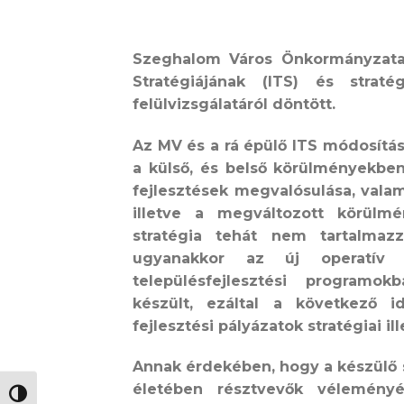
Szeghalom Város Önkormányzata a
Stratégiájának (ITS) és strat
felülvizsgálatáról döntött.
Az MV és a rá épülő ITS módosítá
a külső, és belső körülményekben 
fejlesztések megvalósulása, valam
illetve a megváltozott körülmén
stratégia tehát nem tartalmazz
ugyanakkor az új operatív 
településfejlesztési programo
készült, ezáltal a következő i
fejlesztési pályázatok stratégiai il
Annak érdekében, hogy a készülő 
életében résztvevők vélemény
NAGY KONTRASZT VÁLTÁSA