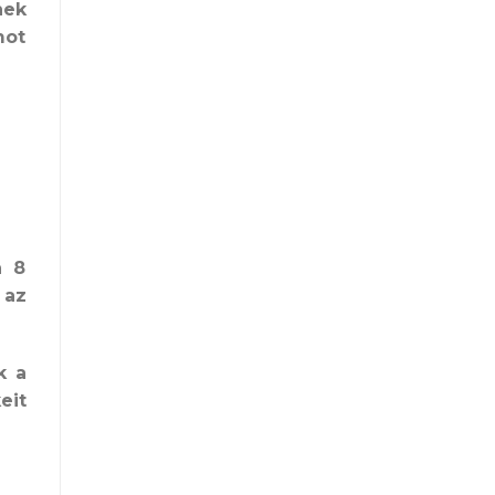
nek
mot
n 8
 az
k a
eit