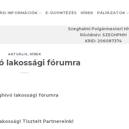
ÁSI INFORMÁCIÓK
E-ÜGYINTÉZÉS
HÍREK
PÁLYÁZATOK
Szeghalmi Polgármesteri Hi
Rövidnév: SZEGHPMH
KRID: 206087374
AKTUÁLIS
,
HÍREK
 lakossági fórumra
hívó lakossági fórumra
Lakosság! Tisztelt Partnereink!