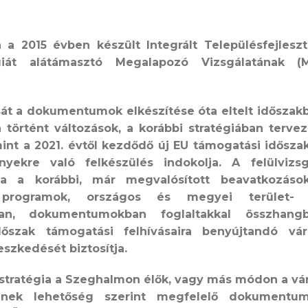
 2015 évben készült Integrált Településfejleszt
égiát alátámasztó Megalapozó Vizsgálatának (
sát a dokumentumok elkészítése óta eltelt időszak
történt változások, a korábbi stratégiában tervez
int a 2021. évtől kezdődő új EU támogatási időszak
yekre való felkészülés indokolja. A felülvizsg
a a korábbi, már megvalósított beavatkozások
programok, országos és megyei terület-
kban, dokumentumokban foglaltakkal összhang
dőszak támogatási felhívásaira benyújtandó vár
leszkedését biztosítja.
stratégia a Szeghalmon élők, vagy más módon a vá
ének lehetőség szerint megfelelő dokumentu