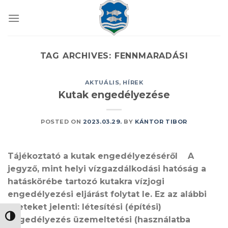
Skip
to
content
TAG ARCHIVES:
FENNMARADÁSI
AKTUÁLIS
,
HÍREK
Kutak engedélyezése
POSTED ON
2023.03.29.
BY
KÁNTOR TIBOR
Tájékoztató a kutak engedélyezéséről A
jegyző, mint helyi vízgazdálkodási hatóság a
hatáskörébe tartozó kutakra vízjogi
engedélyezési eljárást folytat le. Ez az alábbi
eseteket jelenti: létesítési (építési)
NAGY KONTRASZT VÁLTÁSA
engedélyezés üzemeltetési (használatba