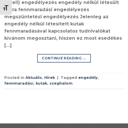
vételi) engedélyezés engedély nélkül létesült
BETŰMÉRET VÁLTÁSA
kútra fennmaradási engedélyezés
megszüntetési engedélyezés Jelenleg az
engedély nélkül létesített kutak
fennmaradásával kapcsolatos tudnivalókat
kívánom megosztani, hiszen ez most esedékes
[…]
CONTINUE READING
→
Posted in
Aktuális
,
Hírek
|
Tagged
engedély
,
fennmaradási
,
kutak
,
szeghalom