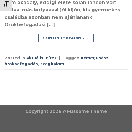
nem akadály, eddigi élete során láncon volt
BETŰMÉRET VÁLTÁSA
tartva, más kutyákkal jól kijön, kis gyermekes
családba azonban nem ajánlanánk.
Örökbefogadási […]
CONTINUE READING
→
Posted in
Aktuális
,
Hírek
|
Tagged
németjuhász
,
örökbefogadás
,
szeghalom
Copyright 2026 ©
Flatsome Theme