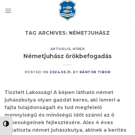
Skip
to
content
TAG ARCHIVES:
NÉMETJUHÁSZ
AKTUÁLIS
,
HÍREK
Németjuhász örökbefogadás
POSTED ON
2024.05.31.
BY
KÁNTOR TIBOR
Tisztelt Lakosság! A képen látható német
juhászkutya olyan gazdát keres, aki ismeri a
fajta tulajdonságait és tud megfelelő
mennyiségű és minőségű időt szánni az ő
képességeinek fejlesztésére. Alex 4 éves
NAGY KONTRASZT VÁLTÁSA
fajtatiszta német juhászkutya, akinek a kerítés