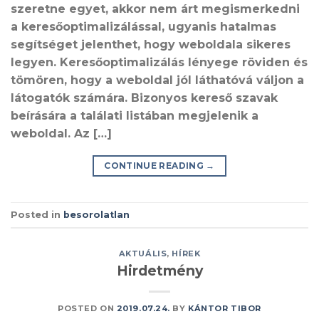
szeretne egyet, akkor nem árt megismerkedni
a keresőoptimalizálással, ugyanis hatalmas
segítséget jelenthet, hogy weboldala sikeres
legyen. Keresőoptimalizálás lényege röviden és
tömören, hogy a weboldal jól láthatóvá váljon a
látogatók számára. Bizonyos kereső szavak
beírására a találati listában megjelenik a
weboldal. Az […]
CONTINUE READING
→
Posted in
besorolatlan
AKTUÁLIS
,
HÍREK
Hirdetmény
POSTED ON
2019.07.24.
BY
KÁNTOR TIBOR