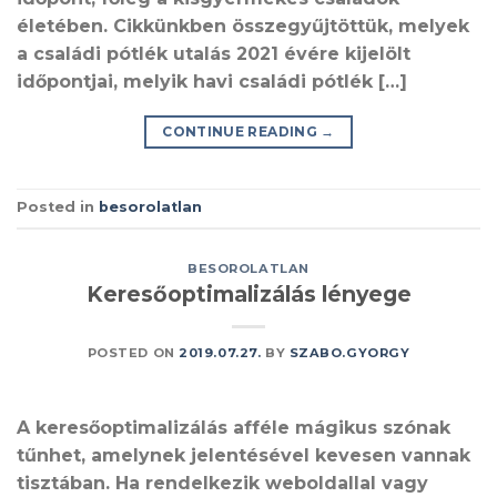
életében. Cikkünkben összegyűjtöttük, melyek
a családi pótlék utalás 2021 évére kijelölt
időpontjai, melyik havi családi pótlék […]
CONTINUE READING
→
Posted in
besorolatlan
BESOROLATLAN
Keresőoptimalizálás lényege
POSTED ON
2019.07.27.
BY
SZABO.GYORGY
A keresőoptimalizálás afféle mágikus szónak
tűnhet, amelynek jelentésével kevesen vannak
tisztában. Ha rendelkezik weboldallal vagy