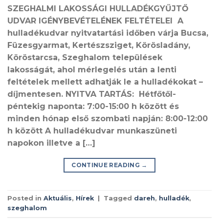
SZEGHALMI LAKOSSÁGI HULLADÉKGYŰJTŐ
UDVAR IGÉNYBEVÉTELÉNEK FELTÉTELEI​​ A
hulladékudvar nyitvatartási időben várja​​ Bucsa,
Füzesgyarmat, Kertészsziget, Körösladány,
Köröstarcsa, Szeghalom​​ települések
lakosságát, ahol mérlegelés után a lenti
feltételek mellett adhatják le a hulladékokat –
díjmentesen. NYITVA TARTÁS:​​ Hétfőtől-
péntekig naponta: 7:00-15:00 h között és
minden hónap első szombati napján: 8:00-12:00
h között A hulladékudvar munkaszüneti
napokon illetve a […]
CONTINUE READING
→
Posted in
Aktuális
,
Hírek
|
Tagged
dareh
,
hulladék
,
szeghalom