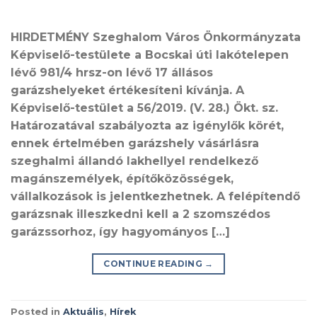
HIRDETMÉNY Szeghalom Város Önkormányzata
Képviselő-testülete a Bocskai úti lakótelepen
lévő 981/4 hrsz-on lévő 17 állásos
garázshelyeket értékesíteni kívánja. A
Képviselő-testület a 56/2019. (V. 28.) Ökt. sz.
Határozatával szabályozta az igénylők körét,
ennek értelmében garázshely vásárlásra
szeghalmi állandó lakhellyel rendelkező
magánszemélyek, építőközösségek,
vállalkozások is jelentkezhetnek. A felépítendő
garázsnak illeszkedni kell a 2 szomszédos
garázssorhoz, így hagyományos […]
CONTINUE READING
→
Posted in
Aktuális
,
Hírek