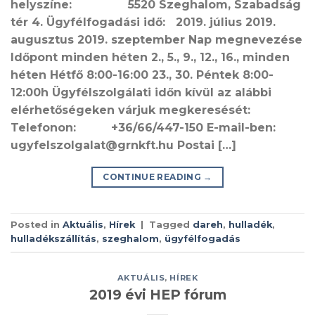
helyszíne: 5520 Szeghalom, Szabadság
tér 4. Ügyfélfogadási idő: 2019. július 2019.
augusztus 2019. szeptember Nap megnevezése
Időpont minden héten 2., 5., 9., 12., 16., minden
héten Hétfő 8:00-16:00 23., 30. Péntek 8:00-
12:00h Ügyfélszolgálati időn kívül az alábbi
elérhetőségeken várjuk megkeresését:
Telefonon: +36/66/447-150 E-mail-ben:
ugyfelszolgalat@grnkft.hu Postai […]
CONTINUE READING
→
Posted in
Aktuális
,
Hírek
|
Tagged
dareh
,
hulladék
,
hulladékszállítás
,
szeghalom
,
ügyfélfogadás
AKTUÁLIS
,
HÍREK
2019 évi HEP fórum