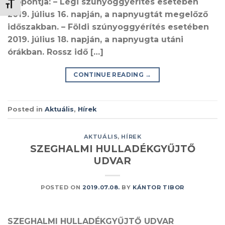
időpontja: – Légi szúnyoggyérítés esetében
BETŰMÉRET VÁLTÁSA
2019. július 16. napján, a napnyugtát megelőző
időszakban. – Földi szúnyoggyérítés esetében
2019. július 18. napján, a napnyugta utáni
órákban. Rossz idő […]
CONTINUE READING
→
Posted in
Aktuális
,
Hírek
AKTUÁLIS
,
HÍREK
SZEGHALMI HULLADÉKGYŰJTŐ
UDVAR
POSTED ON
2019.07.08.
BY
KÁNTOR TIBOR
SZEGHALMI HULLADÉKGYŰJTŐ UDVAR