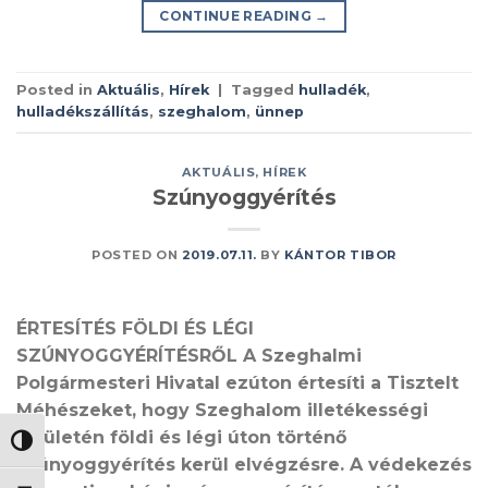
CONTINUE READING
→
Posted in
Aktuális
,
Hírek
|
Tagged
hulladék
,
hulladékszállítás
,
szeghalom
,
ünnep
AKTUÁLIS
,
HÍREK
Szúnyoggyérítés
POSTED ON
2019.07.11.
BY
KÁNTOR TIBOR
ÉRTESÍTÉS FÖLDI ÉS LÉGI
SZÚNYOGGYÉRÍTÉSRŐL A Szeghalmi
Polgármesteri Hivatal ezúton értesíti a Tisztelt
Méhészeket, hogy Szeghalom illetékességi
területén földi és légi úton történő
NAGY KONTRASZT VÁLTÁSA
szúnyoggyérítés kerül elvégzésre. A védekezés