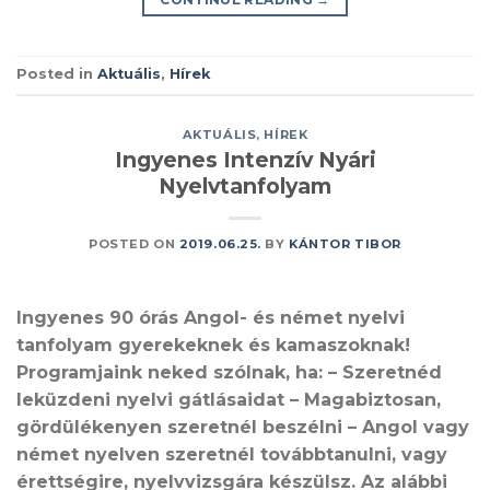
Posted in
Aktuális
,
Hírek
AKTUÁLIS
,
HÍREK
Ingyenes Intenzív Nyári
Nyelvtanfolyam
POSTED ON
2019.06.25.
BY
KÁNTOR TIBOR
Ingyenes 90 órás Angol- és német nyelvi
tanfolyam gyerekeknek és kamaszoknak!
Programjaink neked szólnak, ha: – Szeretnéd
leküzdeni nyelvi gátlásaidat – Magabiztosan,
gördülékenyen szeretnél beszélni – Angol vagy
német nyelven szeretnél továbbtanulni, vagy
érettségire, nyelvvizsgára készülsz. Az alábbi