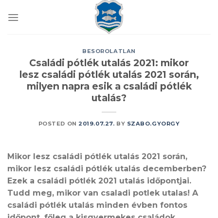
Skip
to
content
BESOROLATLAN
Családi pótlék utalás 2021: mikor
lesz családi pótlék utalás 2021 során,
milyen napra esik a családi pótlék
utalás?
POSTED ON
2019.07.27.
BY
SZABO.GYORGY
Mikor lesz családi pótlék utalás 2021 során,
mikor lesz családi pótlék utalás decemberben?
Ezek a családi pótlék 2021 utalás időpontjai.
Tudd meg, mikor van csaladi potlek utalas! A
családi pótlék utalás minden évben fontos
időpont, főleg a kisgyermekes családok