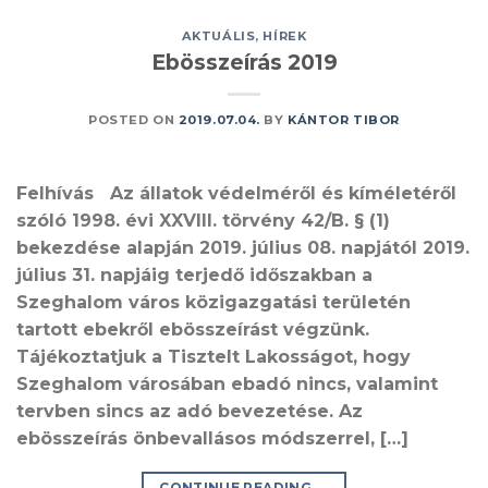
AKTUÁLIS
,
HÍREK
Ebösszeírás 2019
POSTED ON
2019.07.04.
BY
KÁNTOR TIBOR
Felhívás Az állatok védelméről és kíméletéről
szóló 1998. évi XXVIII. törvény 42/B. § (1)
bekezdése alapján 2019. július 08. napjától 2019.
július 31. napjáig terjedő időszakban a
Szeghalom város közigazgatási területén
tartott ebekről ebösszeírást végzünk.
Tájékoztatjuk a Tisztelt Lakosságot, hogy
Szeghalom városában ebadó nincs, valamint
tervben sincs az adó bevezetése. Az
ebösszeírás önbevallásos módszerrel, […]
CONTINUE READING
→