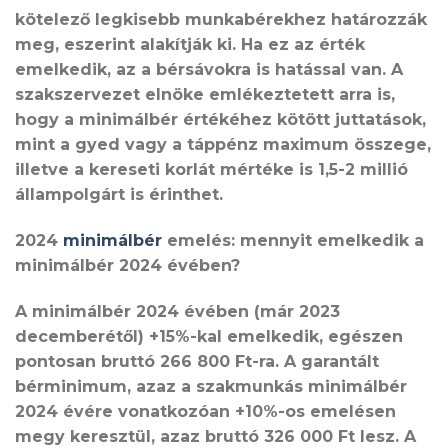
kötelező legkisebb munkabérekhez határozzák
meg, eszerint alakítják ki. Ha ez az érték
emelkedik, az a bérsávokra is hatással van. A
szakszervezet elnöke emlékeztetett arra is,
hogy a minimálbér értékéhez kötött juttatások,
mint a gyed vagy a táppénz maximum összege,
illetve a kereseti korlát mértéke is 1,5-2 millió
állampolgárt is érinthet.
2024
minimálbér
emelés: mennyit emelkedik a
minimálbér 2024 évében?
A minimálbér 2024 évében (már 2023
decemberétől) +15%-kal emelkedik, egészen
pontosan bruttó 266 800 Ft-ra. A garantált
bérminimum, azaz a szakmunkás minimálbér
2024 évére vonatkozóan +10%-os emelésen
megy keresztül, azaz bruttó 326 000 Ft lesz. A