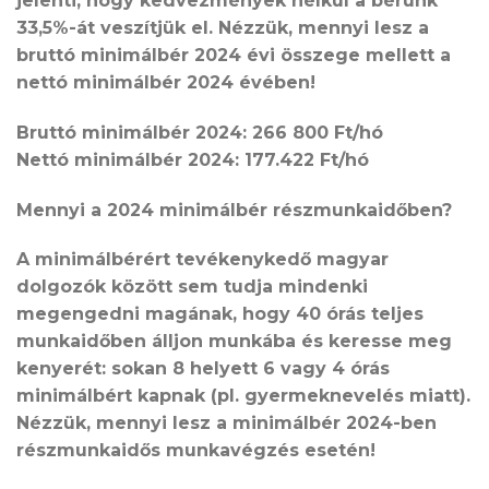
jelenti, hogy kedvezmények nélkül a bérünk
33,5%-át veszítjük el. Nézzük, mennyi lesz a
bruttó minimálbér 2024 évi összege mellett a
nettó minimálbér 2024 évében!
Bruttó minimálbér 2024: 266 800 Ft/hó
Nettó minimálbér 2024: 177.422 Ft/hó
Mennyi a 2024 minimálbér részmunkaidőben?
A minimálbérért tevékenykedő magyar
dolgozók között sem tudja mindenki
megengedni magának, hogy 40 órás teljes
munkaidőben álljon munkába és keresse meg
kenyerét: sokan 8 helyett 6 vagy 4 órás
minimálbért kapnak (pl. gyermeknevelés miatt).
Nézzük, mennyi lesz a minimálbér 2024-ben
részmunkaidős munkavégzés esetén!