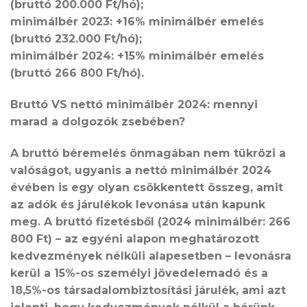
(bruttó 200.000 Ft/hó);
minimálbér 2023: +16% minimálbér emelés
(bruttó 232.000 Ft/hó);
minimálbér 2024: +15% minimálbér emelés
(bruttó 266 800 Ft/hó).
Bruttó VS nettó minimálbér 2024: mennyi
marad a dolgozók zsebében?
A bruttó béremelés önmagában nem tükrözi a
valóságot, ugyanis a nettó minimálbér 2024
évében is egy olyan csökkentett összeg, amit
az adók és járulékok levonása után kapunk
meg. A bruttó fizetésből (2024 minimálbér: 266
800 Ft) – az egyéni alapon meghatározott
kedvezmények nélküli alapesetben – levonásra
kerül a 15%-os személyi jövedelemadó és a
18,5%-os társadalombiztosítási járulék, ami azt