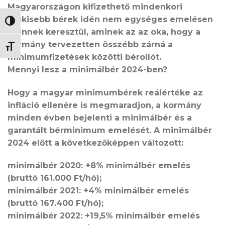
Magyarországon kifizethető mindenkori
legkisebb bérek idén nem egységes emelésen
NAGY KONTRASZT VÁLTÁSA
mennek keresztül, aminek az az oka, hogy a
kormány tervezetten összébb zárná a
BETŰMÉRET VÁLTÁSA
minimumfizetések közötti bérollót.
Mennyi lesz a minimálbér 2024-ben?
Hogy a magyar minimumbérek reálértéke az
infláció ellenére is megmaradjon, a kormány
minden évben bejelenti a minimálbér és a
garantált bérminimum emelését. A minimálbér
2024 előtt a következőképpen változott:
minimálbér 2020: +8% minimálbér emelés
(bruttó 161.000 Ft/hó);
minimálbér 2021: +4% minimálbér emelés
(bruttó 167.400 Ft/hó);
minimálbér 2022: +19,5% minimálbér emelés