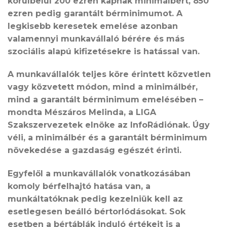
körülbelül 200 ezren kapnak minimálbért, 850
ezren pedig garantált bérminimumot. A
legkisebb keresetek emelése azonban
valamennyi munkavállaló bérére és más
szociális alapú kifizetésekre is hatással van.
A munkavállalók teljes köre érintett közvetlen
vagy közvetett módon, mind a minimálbér,
mind a garantált bérminimum emelésében –
mondta Mészáros Melinda, a LIGA
Szakszervezetek elnöke az InfoRádiónak. Úgy
véli, a minimálbér és a garantált bérminimum
növekedése a gazdaság egészét érinti.
Egyfelől a munkavállalók vonatkozásában
komoly bérfelhajtó hatása van, a
munkáltatóknak pedig kezelniük kell az
esetlegesen beálló bértorlódásokat. Sok
esetben a bértáblák induló értékeit is a