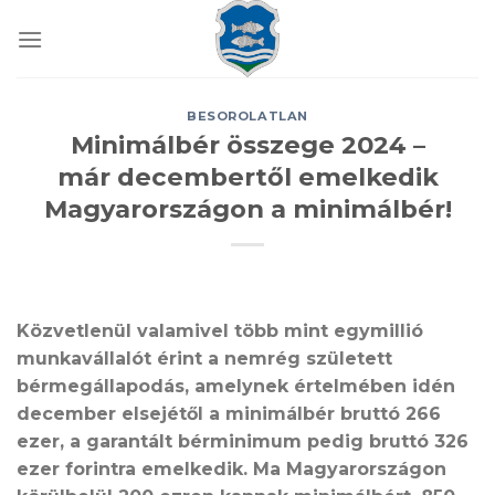
Skip
to
content
BESOROLATLAN
Minimálbér összege 2024 –
már decembertől emelkedik
Magyarországon a minimálbér!
Közvetlenül valamivel több mint egymillió
munkavállalót érint a nemrég született
bérmegállapodás, amelynek értelmében idén
december elsejétől a minimálbér bruttó 266
ezer, a garantált bérminimum pedig bruttó 326
ezer forintra emelkedik. Ma Magyarországon