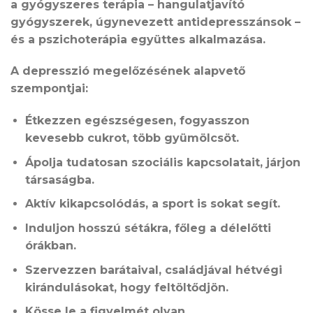
a gyógyszeres terápia – hangulatjavító
gyógyszerek, úgynevezett antidepresszánsok –
és a pszichoterápia együttes alkalmazása.
A depresszió megelőzésének alapvető
szempontjai:
Étkezzen egészségesen, fogyasszon
kevesebb cukrot, több gyümölcsöt.
Ápolja tudatosan szociális kapcsolatait, járjon
társaságba.
Aktív kikapcsolódás, a sport is sokat segít.
Induljon hosszú sétákra, főleg a délelőtti
órákban.
Szervezzen barátaival, családjával hétvégi
kirándulásokat, hogy feltöltődjön.
Kösse le a figyelmét olyan