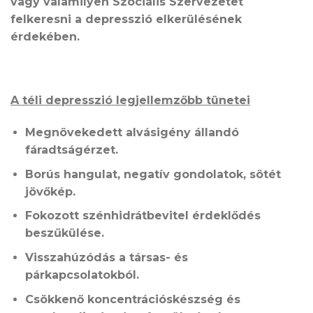
vagy valamilyen Szociális Szervezetet
felkeresni a depresszió elkerülésének
érdekében.
A téli depresszió legjellemzőbb tünetei
Megnövekedett alvásigény állandó
fáradtságérzet.
Borús hangulat, negatív gondolatok, sötét
jövőkép.
Fokozott szénhidrátbevitel érdeklődés
beszűkülése.
Visszahúzódás a társas- és
párkapcsolatokból.
Csökkenő koncentrációskészség és