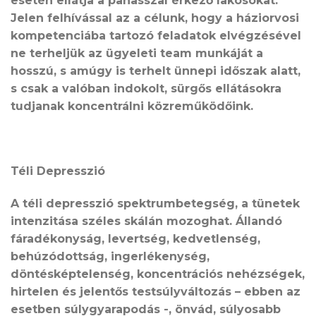
esetén ellátja a panasszal érkező lakosokat.
Jelen felhívással az a célunk, hogy a háziorvosi
kompetenciába tartozó feladatok elvégzésével
ne terheljük az ügyeleti team munkáját a
hosszú, s amúgy is terhelt ünnepi időszak alatt,
s csak a valóban indokolt, sürgős ellátásokra
tudjanak koncentrálni közreműködőink.
Téli Depresszió
A téli depresszió spektrumbetegség, a tünetek
intenzitása széles skálán mozoghat. Állandó
fáradékonyság, levertség, kedvetlenség,
behúzódottság, ingerlékenység,
döntésképtelenség, koncentrációs nehézségek,
hirtelen és jelentős testsúlyváltozás – ebben az
esetben súlygyarapodás -, önvád, súlyosabb