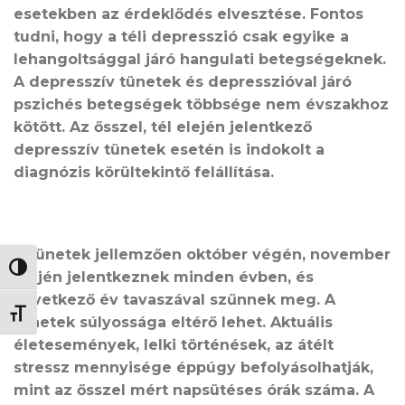
esetekben az érdeklődés elvesztése. Fontos
tudni, hogy a téli depresszió csak egyike a
lehangoltsággal járó hangulati betegségeknek.
A depresszív tünetek és depresszióval járó
pszichés betegségek többsége nem évszakhoz
kötött. Az ősszel, tél elején jelentkező
depresszív tünetek esetén is indokolt a
diagnózis körültekintő felállítása.
A tünetek jellemzően október végén, november
NAGY KONTRASZT VÁLTÁSA
elején jelentkeznek minden évben, és
következő év tavaszával szűnnek meg. A
BETŰMÉRET VÁLTÁSA
tünetek súlyossága eltérő lehet. Aktuális
életesemények, lelki történések, az átélt
stressz mennyisége éppúgy befolyásolhatják,
mint az ősszel mért napsütéses órák száma. A