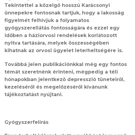
Tekintettel a közelgő hosszú Karácsonyi
ünnepekre fontosnak tartjuk, hogy a lakosság
figyelmét felhívjuk a folyamatos
gyógyszerellátás fontosságára és ezzel egy
időben a háziorvosi rendelések korlátozott
nyitva tartására, melyek összességében
kihatnak az orvosi ügyelet leterheltségére is.
Továbbá jelen publikációnkkal még egy fontos
témát szeretnénk érinteni, mégpedig a téli
hónapokban jelentkező depresszió tüneteiről,
kezeléséről és megelőzéséről kívánunk
tájékoztatást nyújtani.
Gyógyszerfelírás