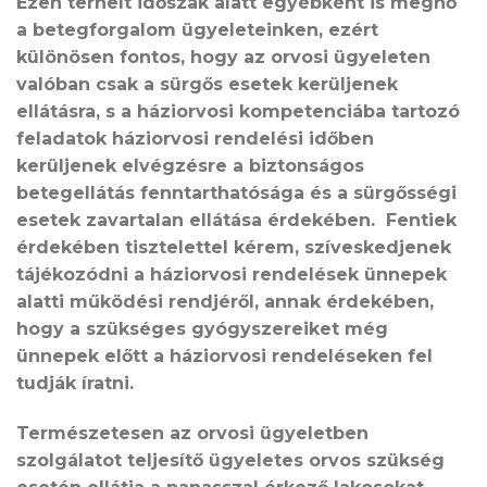
Ezen terhelt időszak alatt egyébként is megnő
a betegforgalom ügyeleteinken, ezért
különösen fontos, hogy az orvosi ügyeleten
valóban csak a sürgős esetek kerüljenek
ellátásra, s a háziorvosi kompetenciába tartozó
feladatok háziorvosi rendelési időben
kerüljenek elvégzésre a biztonságos
betegellátás fenntarthatósága és a sürgősségi
esetek zavartalan ellátása érdekében. Fentiek
érdekében tisztelettel kérem, szíveskedjenek
tájékozódni a háziorvosi rendelések ünnepek
alatti működési rendjéről, annak érdekében,
hogy a szükséges gyógyszereiket még
ünnepek előtt a háziorvosi rendeléseken fel
tudják íratni.
Természetesen az orvosi ügyeletben
szolgálatot teljesítő ügyeletes orvos szükség