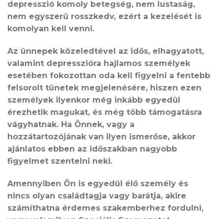
depresszió komoly betegség, nem lustaság,
nem egyszerű rosszkedv, ezért a kezelését is
komolyan kell venni.
Az ünnepek közeledtével az idős, elhagyatott,
valamint depresszióra hajlamos személyek
esetében fokozottan oda kell figyelni a fentebb
felsorolt tünetek megjelenésére, hiszen ezen
személyek ilyenkor még inkább egyedül
érezhetik magukat, és még több támogatásra
vágyhatnak. Ha Önnek, vagy a
hozzátartozójának van ilyen ismerőse, akkor
ajánlatos ebben az időszakban nagyobb
figyelmet szentelni neki.
Amennyiben Ön is egyedül élő személy és
nincs olyan családtagja vagy barátja, akire
számíthatna érdemes szakemberhez fordulni,