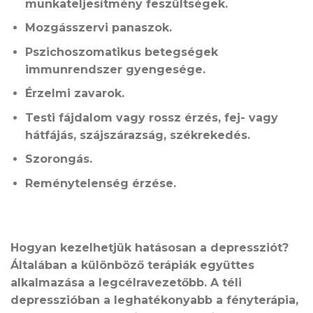
munkateljesítmény feszültségek.
Mozgásszervi panaszok.
Pszichoszomatikus betegségek
immunrendszer gyengesége.
Érzelmi zavarok.
Testi fájdalom vagy rossz érzés, fej- vagy
hátfájás, szájszárazság, székrekedés.
Szorongás.
Reménytelenség érzése.
Hogyan kezelhetjük hatásosan a depressziót?
Általában a különböző terápiák együttes
alkalmazása a legcélravezetőbb. A téli
depresszióban a leghatékonyabb a fényterápia,