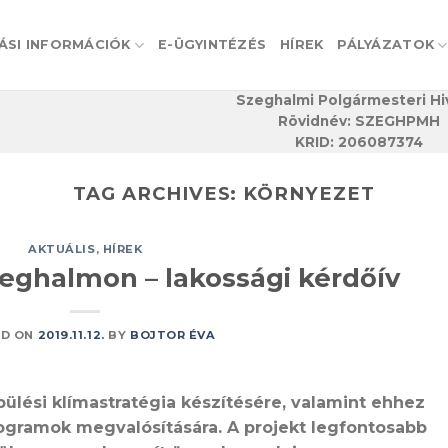
ÁSI INFORMÁCIÓK
E-ÜGYINTÉZÉS
HÍREK
PÁLYÁZATOK
Szeghalmi Polgármesteri Hi
Rövidnév: SZEGHPMH
KRID: 206087374
TAG ARCHIVES:
KÖRNYEZET
AKTUÁLIS
,
HÍREK
eghalmon – lakossági kérdőív
ED ON
2019.11.12.
BY
BOJTOR ÉVA
pülési klímastratégia készítésére, valamint ehhez
ogramok megvalósítására. A projekt legfontosabb