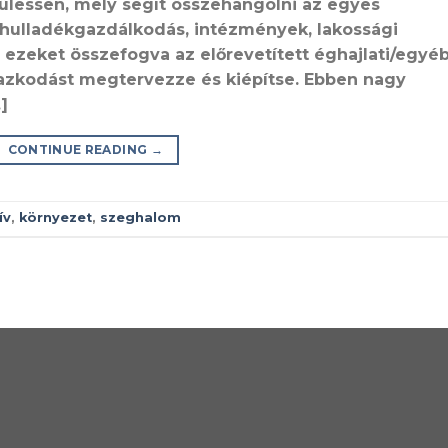
zülessen, mely segít összehangolni az egyes
, hulladékgazdálkodás, intézmények, lakossági
 ezeket összefogva az előrevetített éghajlati/egyé
azkodást megtervezze és kiépítse. Ebben nagy
]
CONTINUE READING
→
ív
,
környezet
,
szeghalom