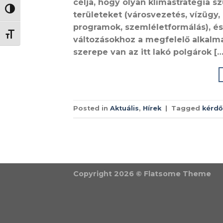
célja, hogy olyan klímastratégia s
NAGY KONTRASZT VÁLTÁSA
területeket (városvezetés, vízügy
programok, szemléletformálás), és
BETŰMÉRET VÁLTÁSA
változásokhoz a megfelelő alkalm
szerepe van az itt lakó polgárok […
Posted in
Aktuális
,
Hírek
|
Tagged
kérdő
Copyright 2026 ©
Flatsome Theme