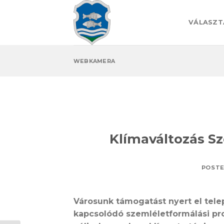
Skip
to
VÁLASZT
content
WEBKAMERA
Klímaváltozás Sz
POST
Városunk támogatást nyert el tele
kapcsolódó szemléletformálási pr