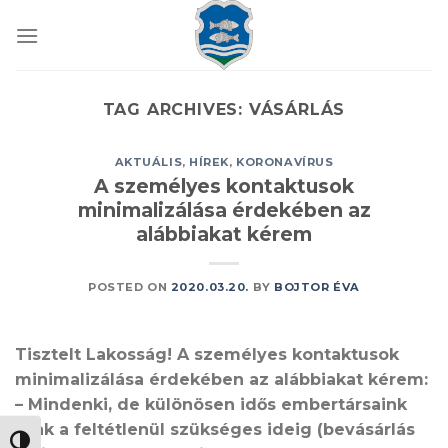
Skip
to
content
TAG ARCHIVES:
VÁSÁRLÁS
AKTUÁLIS
,
HÍREK
,
KORONAVÍRUS
A személyes kontaktusok
minimalizálása érdekében az
alábbiakat kérem
POSTED ON
2020.03.20.
BY
BOJTOR ÉVA
Tisztelt Lakosság! A személyes kontaktusok
minimalizálása érdekében az alábbiakat kérem:
– Mindenki, de különösen idős embertársaink
csak a feltétlenül szükséges ideig (bevásárlás
NAGY KONTRASZT VÁLTÁSA