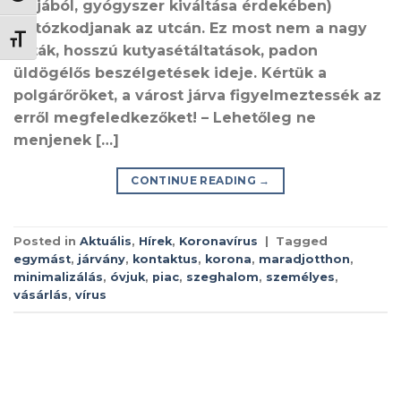
céljából, gyógyszer kiváltása érdekében)
tartózkodjanak az utcán. Ez most nem a nagy
BETŰMÉRET VÁLTÁSA
séták, hosszú kutyasétáltatások, padon
üldögélős beszélgetések ideje. Kértük a
polgárőröket, a várost járva figyelmeztessék az
erről megfeledkezőket! – Lehetőleg ne
menjenek […]
CONTINUE READING
→
Posted in
Aktuális
,
Hírek
,
Koronavírus
|
Tagged
egymást
,
járvány
,
kontaktus
,
korona
,
maradjotthon
,
minimalizálás
,
óvjuk
,
piac
,
szeghalom
,
személyes
,
vásárlás
,
vírus