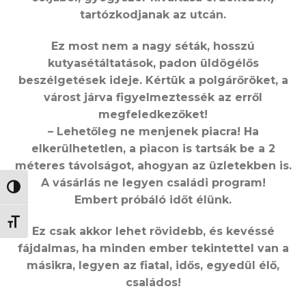
tartózkodjanak az utcán.
Ez most nem a nagy séták, hosszú
kutyasétáltatások, padon üldögélős
beszélgetések ideje. Kértük a polgárőröket, a
várost járva figyelmeztessék az erről
megfeledkezőket!
– Lehetőleg ne menjenek piacra! Ha
elkerülhetetlen, a piacon is t
artsák be a 2
méteres távolságot, ahogyan az üzletekben is.
A vásárlás ne legyen családi program!
NAGY KONTRASZT VÁLTÁSA
Embert próbáló időt élünk.
BETŰMÉRET VÁLTÁSA
Ez csak akkor lehet rövidebb, és kevéssé
fájdalmas, ha minden ember tekintettel van a
másikra, legyen az fiatal, idős, egyedül élő,
családos!