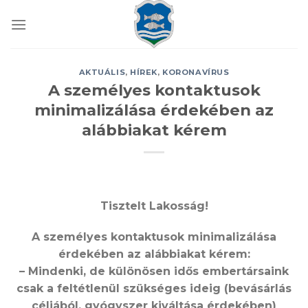
Skip
to
content
AKTUÁLIS
,
HÍREK
,
KORONAVÍRUS
A személyes kontaktusok
minimalizálása érdekében az
alábbiakat kérem
Tisztelt Lakosság!
A személyes kontaktusok minimalizálása
érdekében az alábbiakat kérem:
– Mindenki, de különösen idős embertársaink
csak a feltétlenül szükséges ideig (bevásárlás
céljából, gyógyszer kiváltása érdekében)