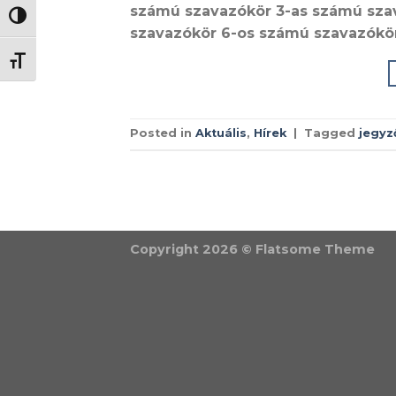
számú szavazókör 3-as számú sza
NAGY KONTRASZT VÁLTÁSA
szavazókör 6-os számú szavazókö
BETŰMÉRET VÁLTÁSA
Posted in
Aktuális
,
Hírek
|
Tagged
jegyz
Copyright 2026 ©
Flatsome Theme