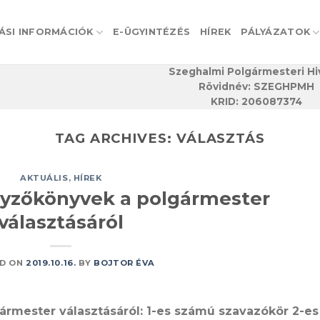
ÁSI INFORMÁCIÓK
E-ÜGYINTÉZÉS
HÍREK
PÁLYÁZATOK
Szeghalmi Polgármesteri Hi
Rövidnév: SZEGHPMH
KRID: 206087374
TAG ARCHIVES:
VÁLASZTÁS
AKTUÁLIS
,
HÍREK
gyzőkönyvek a polgármester
választásáról
D ON
2019.10.16.
BY
BOJTOR ÉVA
rmester választásáról: 1-es számú szavazókör 2-es