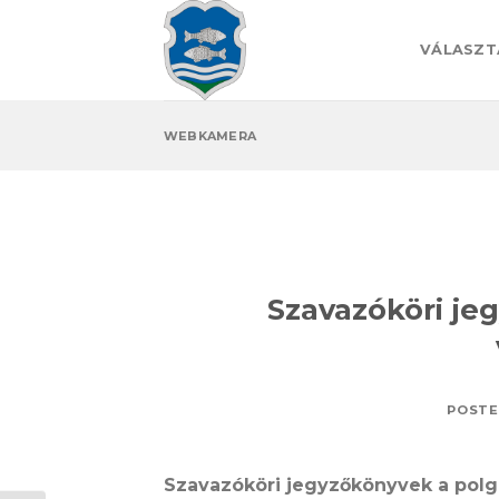
Skip
to
VÁLASZT
content
WEBKAMERA
Szavazóköri je
POSTE
Szavazóköri jegyzőkönyvek a polgá