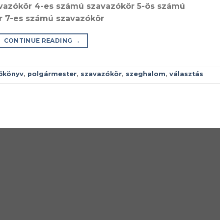
vazókör 4-es számú szavazókör 5-ös számú
r 7-es számú szavazókör
CONTINUE READING
→
őkönyv
,
polgármester
,
szavazókör
,
szeghalom
,
választás