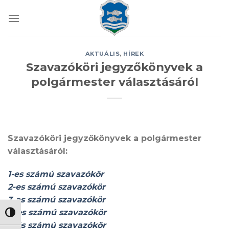
Skip
to
content
AKTUÁLIS
,
HÍREK
Szavazóköri jegyzőkönyvek a
polgármester választásáról
Szavazóköri jegyzőkönyvek a polgármester
választásáról:
1-es számú szavazókör
2-es számú szavazókör
3-as számú szavazókör
4-es számú szavazókör
NAGY KONTRASZT VÁLTÁSA
5-ös számú szavazókör