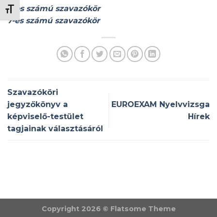
6-os számú szavazókör
BETŰMÉRET VÁLTÁSA
7-es számú szavazókör
Szavazóköri
jegyzőkönyv a
EUROEXAM Nyelvvizsga
képviselő-testület
Hírek
tagjainak választásáról
Copyright 2026 ©
Flatsome Theme