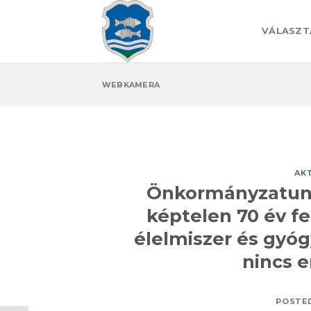
Skip
to
VÁLASZT
content
WEBKAMERA
AK
Önkormányzatunk
képtelen 70 év fe
élelmiszer és gyóg
nincs e
POSTE