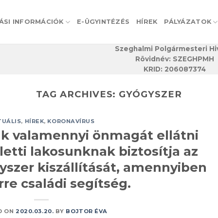
ÁSI INFORMÁCIÓK
E-ÜGYINTÉZÉS
HÍREK
PÁLYÁZATOK
Szeghalmi Polgármesteri Hi
Rövidnév: SZEGHPMH
KRID: 206087374
TAG ARCHIVES:
GYÓGYSZER
TUÁLIS
,
HÍREK
,
KORONAVÍRUS
 valamennyi önmagát ellátni
letti lakosunknak biztosítja az
yszer kiszállítását, amennyiben
rre családi segítség.
D ON
2020.03.20.
BY
BOJTOR ÉVA