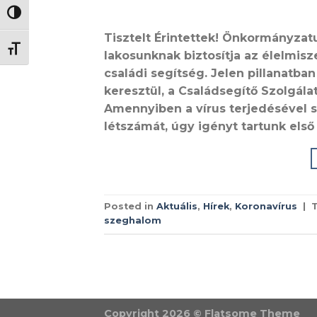
NAGY KONTRASZT VÁLTÁSA
Tisztelt Érintettek! Önkormányzat
BETŰMÉRET VÁLTÁSA
lakosunknak biztosítja az élelmisz
családi segítség. Jelen pillanatba
keresztül, a Családsegítő Szolgála
Amennyiben a vírus terjedésével 
létszámát, úgy igényt tartunk első
Posted in
Aktuális
,
Hírek
,
Koronavírus
|
szeghalom
Copyright 2026 ©
Flatsome Theme