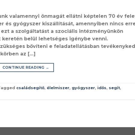
unk valamennyi önmagát ellátni képtelen 70 év fele
er és gyógyszer kiszállítását, amennyiben nincs err
n ezt a szolgáltatást a szociális intézményünkön
t keretén belül lehetséges igénybe venni.
szükséges bővíteni e feladatellátásban tevékenyke
 körben az […]
CONTINUE READING
→
Tagged
családsegítő
,
élelmiszer
,
gyógyszer
,
idős
,
segít
,