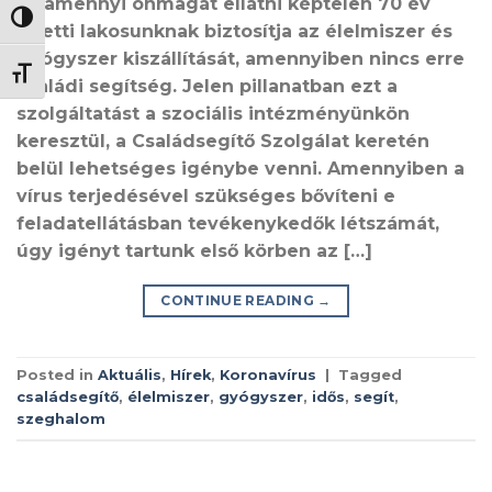
valamennyi önmagát ellátni képtelen 70 év
NAGY KONTRASZT VÁLTÁSA
feletti lakosunknak biztosítja az élelmiszer és
gyógyszer kiszállítását, amennyiben nincs erre
BETŰMÉRET VÁLTÁSA
családi segítség. Jelen pillanatban ezt a
szolgáltatást a szociális intézményünkön
keresztül, a Családsegítő Szolgálat keretén
belül lehetséges igénybe venni. Amennyiben a
vírus terjedésével szükséges bővíteni e
feladatellátásban tevékenykedők létszámát,
úgy igényt tartunk első körben az […]
CONTINUE READING
→
Posted in
Aktuális
,
Hírek
,
Koronavírus
|
Tagged
családsegítő
,
élelmiszer
,
gyógyszer
,
idős
,
segít
,
szeghalom