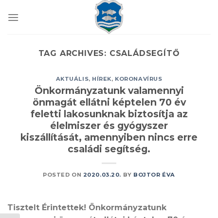
Skip
to
content
TAG ARCHIVES:
CSALÁDSEGÍTŐ
AKTUÁLIS
,
HÍREK
,
KORONAVÍRUS
Önkormányzatunk valamennyi
önmagát ellátni képtelen 70 év
feletti lakosunknak biztosítja az
élelmiszer és gyógyszer
kiszállítását, amennyiben nincs erre
családi segítség.
POSTED ON
2020.03.20.
BY
BOJTOR ÉVA
Tisztelt Érintettek! Önkormányzatunk