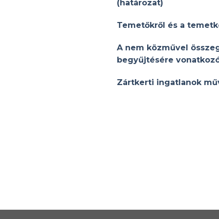
(határozat)
Temetőkről és a temetk
A nem közművel összegy
begyűjtésére vonatkozó 
Zártkerti ingatlanok műv