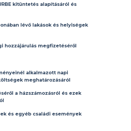
URBE kitüntetés alapításáról és
onában lévő lakások és helyiségek
gi hozzájárulás megfizetéséről
ényeinél alkalmazott napi
költségek meghatározásáról
éséről a házszámozásról és ezek
ól
ek és egyéb családi események