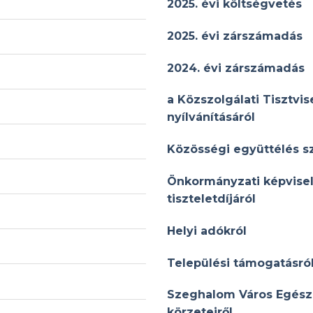
2025. évi költségvetés
2025. évi zárszámadás
2024. évi zárszámadás
a Közszolgálati Tisztv
nyílvánításáról
Közösségi együttélés sz
Önkormányzati képvisel
tiszteletdíjáról
Helyi adókról
Települési támogatásról
Szeghalom Város Egészs
körzeteiről