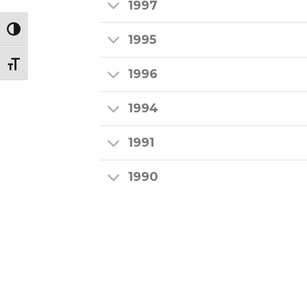
1997
NAGY KONTRASZT VÁLTÁSA
1995
BETŰMÉRET VÁLTÁSA
1996
1994
1991
1990