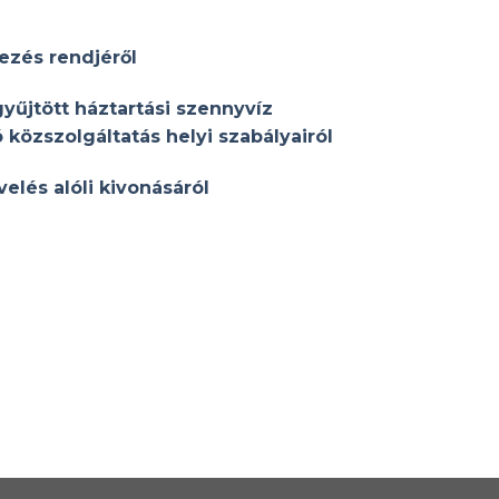
ezés rendjéről
űjtött háztartási szennyvíz
közszolgáltatás helyi szabályairól
elés alóli kivonásáról