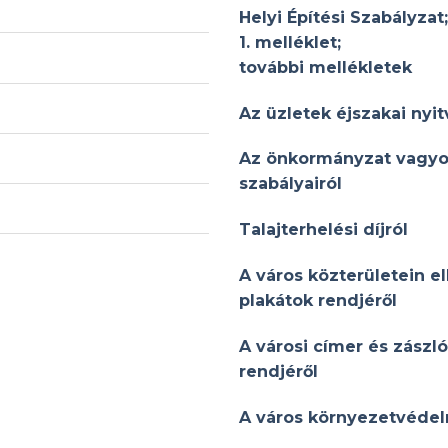
Helyi Építési Szabályzat;
1. melléklet;
további mellékletek
Az üzletek éjszakai nyit
Az önkormányzat vagyo
szabályairól
Talajterhelési díjról
A város közterületein e
plakátok rendjéről
A városi címer és zászl
rendjéről
A város környezetvédel