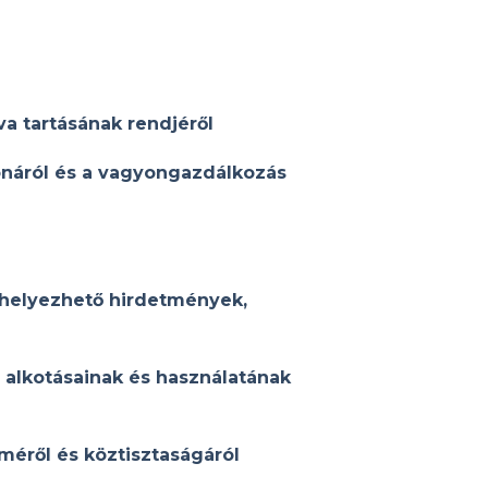
va tartásának rendjéről
náról és a vagyongazdálkozás
lhelyezhető hirdetmények,
ó alkotásainak és használatának
méről és köztisztaságáról