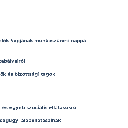
iselők Napjának munkaszüneti nappá
abályairól
ők és bizottsági tagok
 és egyéb szociális ellátásokról
égügyi alapellátásainak