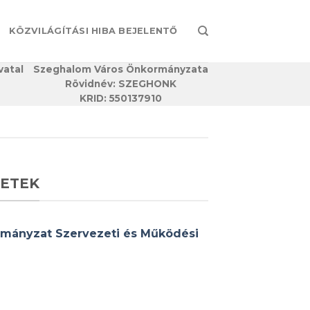
KÖZVILÁGÍTÁSI HIBA BEJELENTŐ
vatal
Szeghalom Város Önkormányzata
Rövidnév: SZEGHONK
KRID: 550137910
LETEK
mányzat Szervezeti és Működési