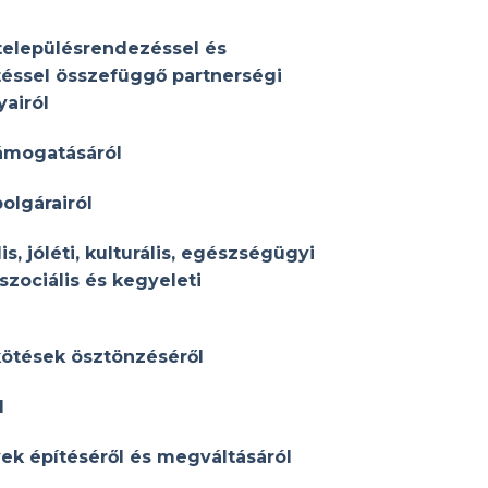
 településrendezéssel és
téssel összefüggő partnerségi
yairól
támogatásáról
olgárairól
is, jóléti, kulturális, egészségügyi
 szociális és kegyeleti
kötések ösztönzéséről
l
ek építéséről és megváltásáról