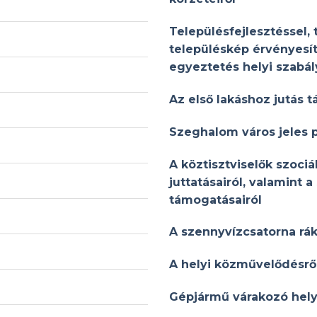
Településfejlesztéssel,
településkép érvényesí
egyeztetés helyi szabál
Az első lakáshoz jutás 
Szeghalom város jeles p
A köztisztviselők szociál
juttatásairól, valamint a
támogatásairól
A szennyvízcsatorna rá
A helyi közművelődésrő
Gépjármű várakozó hely