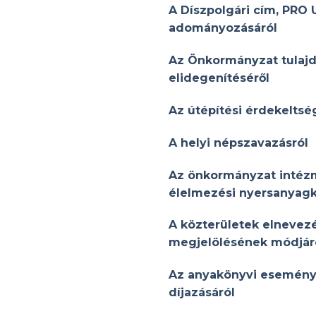
A Díszpolgári cím, PRO 
adományozásáról
Az Önkormányzat tulajd
elidegenítéséről
Az útépítési érdekeltsé
A helyi népszavazásról
Az önkormányzat intézm
élelmezési nyersanyag
A közterületek elnevez
megjelölésének módjár
Az anyakönyvi esemény
díjazásáról