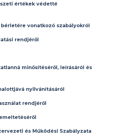
szeti értékek védetté
 bérletére vonatkozó szabályokról
atási rendjéről
tlanná minősítéséről, leírásáról és
alottjává nyilvánításáról
asználat rendjéről
emeltetéséről
zervezeti és Működési Szabályzata