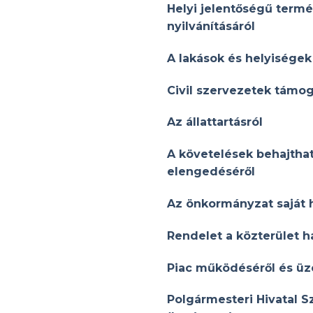
Helyi jelentőségű termé
nyilvánításáról
A lakások és helyiségek
Civil szervezetek támog
Az állattartásról
A követelések behajthata
elengedéséről
Az önkormányzat saját h
Rendelet a közterület h
Piac működéséről és üz
Polgármesteri Hivatal S