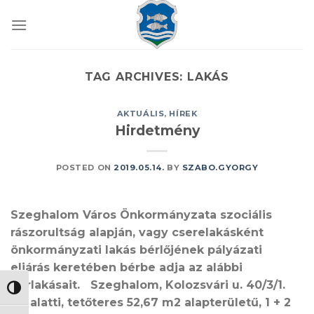
Skip
to
content
TAG ARCHIVES:
LAKÁS
AKTUÁLIS
,
HÍREK
Hirdetmény
POSTED ON
2019.05.14.
BY
SZABO.GYORGY
Szeghalom Város Önkormányzata szociális
rászorultság alapján, vagy cserelakásként
önkormányzati lakás bérlőjének pályázati
eljárás keretében bérbe adja az alábbi
bérlakásait. Szeghalom, Kolozsvári u. 40/3/1.
NAGY KONTRASZT VÁLTÁSA
sz. alatti, tetőteres 52,67 m2 alapterületű, 1 + 2