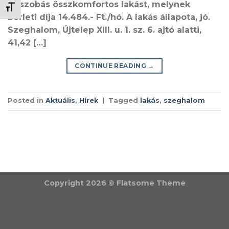
félszobás összkomfortos lakást, melynek
BETŰMÉRET VÁLTÁSA
bérleti díja 14.484.- Ft./hó. A lakás állapota, jó.
Szeghalom, Újtelep XIII. u. 1. sz. 6. ajtó alatti,
41,42 […]
CONTINUE READING
→
Posted in
Aktuális
,
Hírek
|
Tagged
lakás
,
szeghalom
Copyright 2026 ©
Flatsome Theme