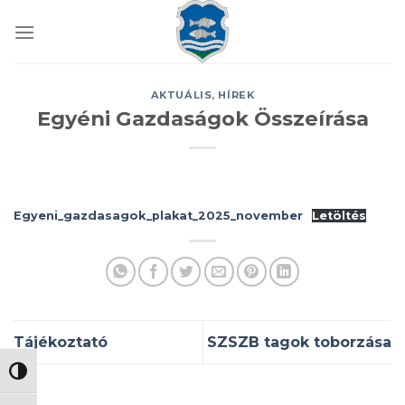
Skip
to
content
AKTUÁLIS
,
HÍREK
Egyéni Gazdaságok Összeírása
Egyeni_gazdasagok_plakat_2025_november
Letöltés
Tájékoztató
SZSZB tagok toborzása
NAGY KONTRASZT VÁLTÁSA