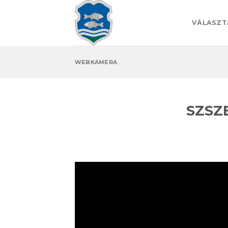
Skip
to
VÁLASZT
content
WEBKAMERA
SZSZB