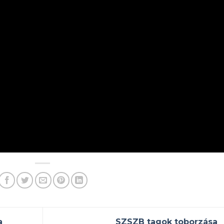
a
SZSZB tagok toborzása