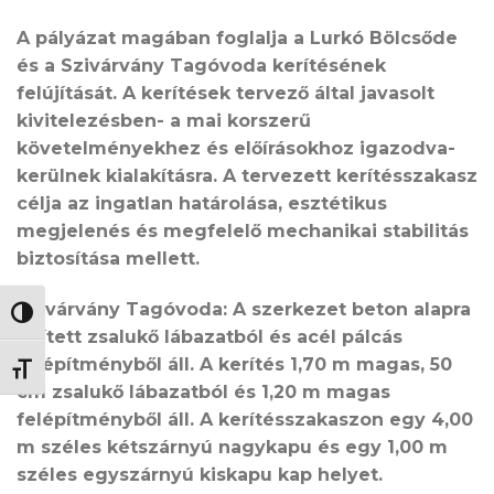
A pályázat magában foglalja a
Lurkó Bölcsőde
és a Szivárvány Tagóvoda kerítésének
felújítását.
A kerítések tervező által javasolt
kivitelezésben- a mai korszerű
követelményekhez és előírásokhoz igazodva-
kerülnek kialakításra. A tervezett kerítésszakasz
célja az ingatlan határolása, esztétikus
megjelenés és megfelelő mechanikai stabilitás
biztosítása mellett.
Szivárvány Tagóvoda: A szerkezet beton alapra
NAGY KONTRASZT VÁLTÁSA
épített zsalukő lábazatból és acél pálcás
felépítményből áll. A kerítés 1,70 m magas, 50
BETŰMÉRET VÁLTÁSA
cm zsalukő lábazatból és 1,20 m magas
felépítményből áll. A kerítésszakaszon egy 4,00
m széles kétszárnyú nagykapu és egy 1,00 m
széles egyszárnyú kiskapu kap helyet.