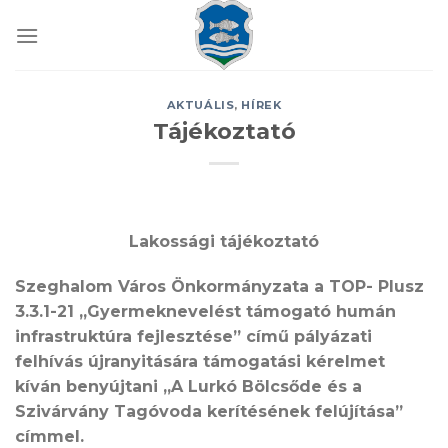
Skip
to
content
AKTUÁLIS
,
HÍREK
Tájékoztató
Lakossági tájékoztató
Szeghalom Város Önkormányzata a TOP- Plusz
3.3.1-21
„Gyermeknevelést támogató humán
infrastruktúra fejlesztése”
című pályázati
felhívás újranyitására támogatási kérelmet
kíván benyújtani „
A Lurkó Bölcsőde és a
Szivárvány Tagóvoda kerítésének felújítása
”
címmel
.