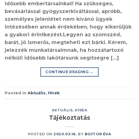
idősebb embertársainkat! Ha szükséges,
bevásárlással gyógyszerkiváltással, apróbb,
személyes jelenlétet nem kívánó ügyek
intézésében annak érdekében, hogy elkerüljük
a gyakori érintkezést.Legyen az szomszéd,
barát, jó ismerős, megteheti ezt bárki. Kérem,
jelezzék munkatársaimnak, ha hozzátartozó
nélküli idősebb lakótársunk segítségre […]
CONTINUE READING
→
Posted in
Aktuális
,
Hírek
AKTUÁLIS
,
HÍREK
Tájékoztatás
POSTED ON
2020.03.16.
BY
BOJTOR ÉVA