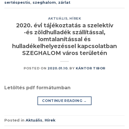
sertéspestis
,
szeghalom
,
zárlat
AKTUÁLIS
,
HÍREK
2020. évi tájékoztatás a szelektív
-és zöldhulladék szállítással,
lomtalanítással és
hulladékelhelyezéssel kapcsolatban
SZEGHALOM város területén
POSTED ON
2020.01.10.
BY
KÁNTOR TIBOR
Letöltés pdf formátumban
CONTINUE READING
→
Posted in
Aktuális
,
Hírek