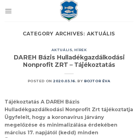
Skip
to
content
CATEGORY ARCHIVES:
AKTUÁLIS
AKTUÁLIS
,
HÍREK
DAREH Bázis Hulladékgazdálkodási
Nonprofit ZRT – Tájékoztatás
POSTED ON
2020.03.16.
BY
BOJTOR ÉVA
Tájékoztatás A DAREH Bázis
Hulladékgazdálkodási Nonprofit Zrt tájékoztatja
Ügyfeleit, hogy a koronavírus járvány
megelőzése és minimalizálása érdekében
március 17. napjától (kedd) minden