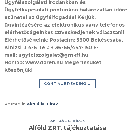
Ügyfélszolgálati irodánkban és
Ügyfélkapcsolati pontunkon határozatlan időre
szünetel az ügyfélfogadás! Kérjük,
ügyintézésére az elektronikus vagy telefonos
elérhetőségeinket szíveskedjenek választani!
Elérhetőségeink: Postacím: 5600 Békéscsaba,
Kinizsi u 4-6 Tel.: + 36-66/447-150 E-
mail: ugyfelszolgalat@grnkft.hu
Honlap: www.dareh.hu Megértésüket
köszönjük!
CONTINUE READING
→
Posted in
Aktuális
,
Hírek
AKTUÁLIS
,
HÍREK
Alföld ZRT. tájékoztatása