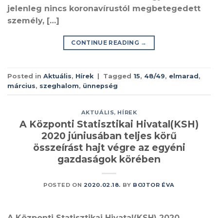
jelenleg nincs koronavírustól megbetegedett
személy, […]
CONTINUE READING
→
Posted in
Aktuális
,
Hírek
|
Tagged
15
,
48/49
,
elmarad
,
március
,
szeghalom
,
ünnepség
AKTUÁLIS
,
HÍREK
A Központi Statisztikai Hivatal(KSH)
2020 júniusában teljes körű
összeírást hajt végre az egyéni
gazdaságok körében
POSTED ON
2020.02.18.
BY
BOJTOR ÉVA
A Központi Statisztikai Hivatal(KSH) 2020