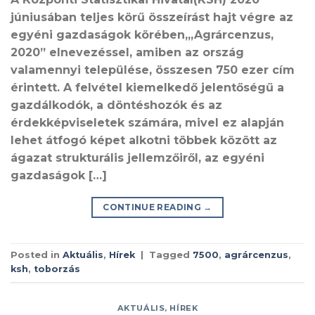
júniusában teljes körű összeírást hajt végre az
egyéni gazdaságok körében,„Agrárcenzus,
2020” elnevezéssel, amiben az ország
valamennyi települése, összesen 750 ezer cím
érintett. A felvétel kiemelkedő jelentőségű a
gazdálkodók, a döntéshozók és az
érdekképviseletek számára, mivel ez alapján
lehet átfogó képet alkotni többek között az
ágazat strukturális jellemzőiről, az egyéni
gazdaságok […]
CONTINUE READING
→
Posted in
Aktuális
,
Hírek
|
Tagged
7500
,
agrárcenzus
,
ksh
,
toborzás
AKTUÁLIS
,
HÍREK