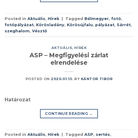
Posted in
Aktuális
,
Hírek
|
Tagged
Bélmegyer
,
fotó
,
fotópályázat
,
Körösladány
,
Körösújfalu
,
pályázat
,
Sárrét
,
szeghalom
,
Vésztő
AKTUÁLIS
,
HÍREK
ASP – Megfigyelési zárlat
elrendelése
POSTED ON
2020.01.13.
BY
KÁNTOR TIBOR
Határozat
CONTINUE READING
→
Posted in
Aktuális
,
Hírek
|
Tagged
ASP
,
sertés
,