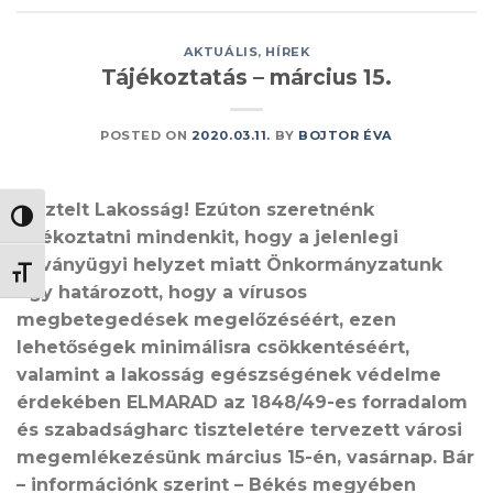
AKTUÁLIS
,
HÍREK
Tájékoztatás – március 15.
POSTED ON
2020.03.11.
BY
BOJTOR ÉVA
Tisztelt Lakosság! Ezúton szeretnénk
NAGY KONTRASZT VÁLTÁSA
tájékoztatni mindenkit, hogy a jelenlegi
járványügyi helyzet miatt Önkormányzatunk
BETŰMÉRET VÁLTÁSA
úgy határozott, hogy a vírusos
megbetegedések megelőzéséért, ezen
lehetőségek minimálisra csökkentéséért,
valamint a lakosság egészségének védelme
érdekében ELMARAD az 1848/49-es forradalom
és szabadságharc tiszteletére tervezett városi
megemlékezésünk március 15-én, vasárnap. Bár
– információnk szerint – Békés megyében