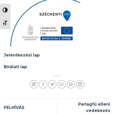
NAGY KONTRASZT VÁLTÁSA
BETŰMÉRET VÁLTÁSA
Jelentkezési lap
Bírálati lap
Parlagfű elleni
FELHÍVÁS
védekezés