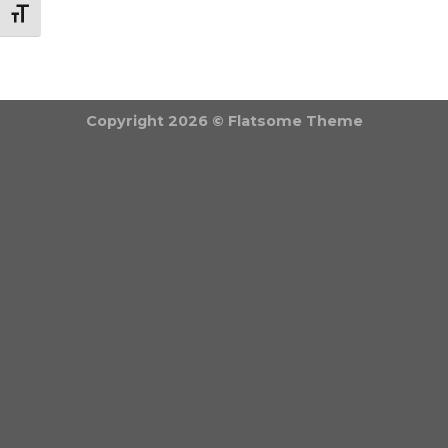
BETŰMÉRET VÁLTÁSA
Copyright 2026 ©
Flatsome Theme