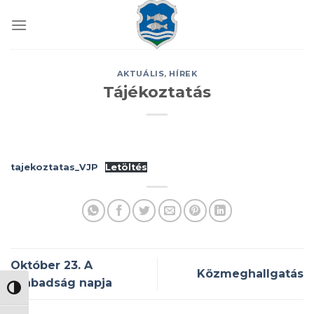
Skip
to
content
AKTUÁLIS
,
HÍREK
Tájékoztatás
tajekoztatas_VJP
Letöltés
Október 23. A
Közmeghallgatás
szabadság napja
NAGY KONTRASZT VÁLTÁSA