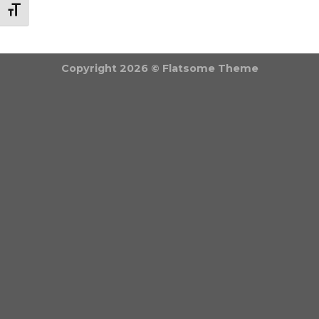
BETŰMÉRET VÁLTÁSA
Copyright 2026 ©
Flatsome Theme