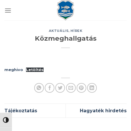
Skip
to
content
AKTUÁLIS
,
HÍREK
Közmeghallgatás
meghivo
Letöltés
Tájékoztatás
Hagyaték hirdetés
NAGY KONTRASZT VÁLTÁSA