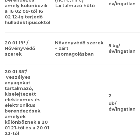
év/ingatlan
amely különbözik
tartalmazó hűtő
a 16 02 09-től 16
02 12-ig terjedő
hulladéktípusoktól
20 01 19* /
Növényvédő szerek
5 kg/
Növényvédő
– zárt
év/ingatlan
szerek
csomagolásban
20 01 35*/​​
veszélyes
anyagokat
tartalmazó,
kiselejtezett
2
elektromos és
db/
elektronikus
év/ingatlan
berendezések,
amelyek
különböznek a 20
01 21-től és a 20 01
23-tól