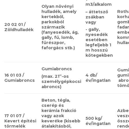
m3/alkalom
Olyan növényi
hulladék, amely
Roth
– áttetsző
kertekből,
korh
zsákban
parkokból
gom
vagy​​
20 02 01 /
származik
fadar
-​​ gally,
Zöldhulladék
(fanyesedék, ág,
embe
nyesedék
gally, fű, lomb,
komm
esetében
fűrészpor,
hull
legfeljebb 1
faforgács stb.)
m hosszú
kötegekben
Gumiabroncs​​
Gumi
16 01 03 /
4 db/
gumis
(max. 21”-os
Gumiabroncs
év/ingatlan
abro
személygépkocsi
tömö
abroncs)
Beton, tégla,
cserép és
kerámia frakció
Azbe
17 01 07 /
vagy azok
vesz
500 kg/
Kevert építési
keveréke (kisebb
össz
év/ingatlan
törmelék
átalakításból,
rend