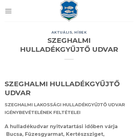
Skip
to
content
AKTUÁLIS
,
HÍREK
SZEGHALMI
HULLADÉKGYŰJTŐ UDVAR
SZEGHALMI HULLADÉKGYŰJTŐ
UDVAR
SZEGHALMI
LAKOSSÁGI HULLADÉKGYŰJTŐ UDVAR
IGÉNYBEVÉTELÉNEK FELTÉTELEI​​
A hulladékudvar nyitvatartási időben várja​​
Bucsa, Füzesgyarmat, Kertészsziget,