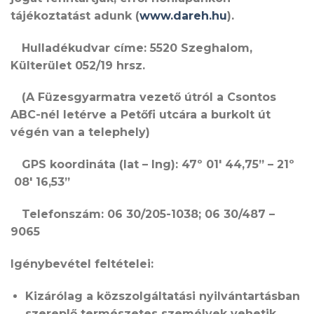
tájékoztatást adunk (
www.dareh.hu
).
Hulladékudvar címe
: 5520 Szeghalom,
Külterület 052/19 hrsz.
(A Füzesgyarmatra vezető útról a Csontos
ABC-nél letérve a Petőfi utcára a burkolt út
végén van a telephely)
GPS koordináta
​​ (lat – lng): 47º 01′ 44,75” – 21º​​
08′ 16,53”
Telefonszám
: 06 30/205-1038;
​​
06 30/487 –
9065
Igénybevétel feltételei:
Kizárólag a közszolgáltatási nyilvántartásban
szereplő természetes személyek vehetik