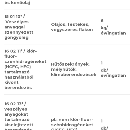
és kenőolaj
15 01 10* /​​
6
Veszélyes
Olajos, festékes,
anyaggal
kg/
vegyszeres flakon
szennyezett
év/ingatlan
göngyöleg
16 02 11* / klór-
fluor-
szénhidrogéneket
1
Hűtőszekrények,
(HCFC, HFC)
mélyhűtők,
db/
tartalmazó
klímaberendezések
év/ingatlan
használatból
kivont
berendezés
16 02 13* /
veszélyes
anyagokat
tartalmazó
pl.: nem klór-fluor-
1
kiselejtezett
szénhidrogéneket
db/
berendezés,
(HCFC, HFC)