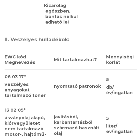
Kizárólag
egészben,​​
bontás nélkül
adható le!
II. Veszélyes hulladékok:
EWC kód
Mennyiségi
Mit tartalmazhat?
Megnevezés
korlát
08 03 17*
5
veszélyes
nyomtató patronok
db/
anyagokat
év/ingatlan
tartalmazó​​ toner​​
13 02 05*
javításból,
ásványolaj alapú,
5
karbantartásból
klórvegyületet
liter/
származó használt
nem tartalmazó
év/ingatlan
olaj
motor-, hajtómű-