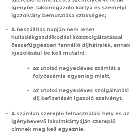
igénybe: lakcímigazoló kártya és személyi
igazolvány bemutatása szükséges;
A​​ beszállítás napján nem lehet
hulladékgazdálkodási közszolgáltatással
összefüggésben fennálló díjhátralék, ennek
igazolásául be kell mutatni:
az utolsó negyedéves számlát a
folyószámla egyenleg miatt,
az utolsó negyedéves szolgáltatási
díj befizetését igazoló szelvényt.
A számlán szereplő felhasználási hely és az
igénybevevő lakcímkártyáján szereplő
címnek meg kell egyeznie.