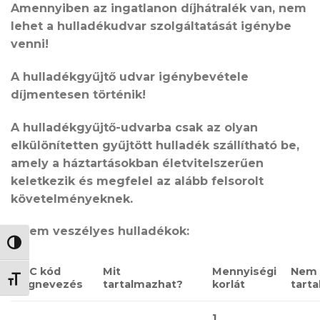
Amennyiben az ingatlanon díjhátralék van, nem
lehet a hulladékudvar szolgáltatását igénybe
venni!
​​
A hulladékgyűjtő udvar igénybevétele
díjmentesen történik!
A hulladékgyűjtő-udvarba csak az olyan
elkülönítetten gyűjtött hulladék szállítható be,
amely a háztartásokban életvitelszerűen
keletkezik és megfelel az alább felsorolt
követelményeknek.
I. Nem veszélyes hulladékok:
NAGY KONTRASZT VÁLTÁSA
EWC kód
Mit
Mennyiségi
Nem
BETŰMÉRET VÁLTÁSA
Megnevezés
tartalmazhat?
korlát
tart
1