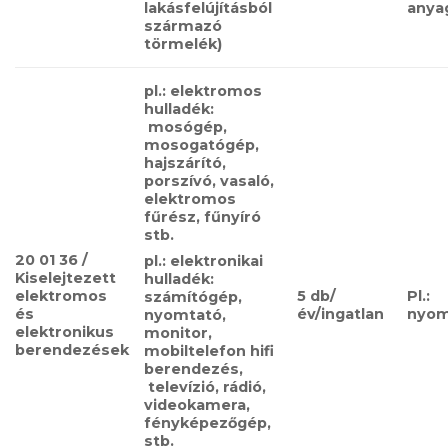
lakásfelújításból
anya
származó
törmelék)
pl.:​​
elektromos
hulladék:​​
mosógép,
mosogatógép,
hajszárító,
porszívó, vasaló,
elektromos
fűrész, fűnyíró
stb.
20 01 36​​ /
pl.: elektronikai
Kiselejtezett
hulladék
:
elektromos
5 db/
Pl.:
számítógép,
és
év/ingatlan
nyom
nyomtató,
elektronikus
monitor,
berendezések
mobiltelefon hifi
berendezés,​​
televízió, rádió,
videokamera,
fényképezőgép,
stb.