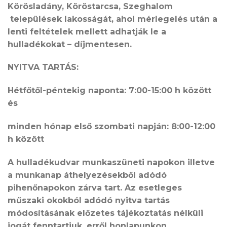
Körösladány, Köröstarcsa, Szeghalom
települések lakosságát, ahol mérlegelés után a
lenti feltételek mellett adhatják le a
hulladékokat – díjmentesen.
NYITVA TARTÁS:
​​
Hétfőtől-péntekig naponta: 7:00-15:00 h között
és
minden hónap első szombati napján: 8:00-12:00
h között
A hulladékudvar mun
kaszüneti napokon illetve
a munkanap áthelyezésekből adódó
pihenőnapokon zárva tart. Az esetleges
műszaki okokból adódó nyitva tartás
módosításának előzetes tájékoztatás nélküli
jogát fenntartjuk, erről honlapunkon