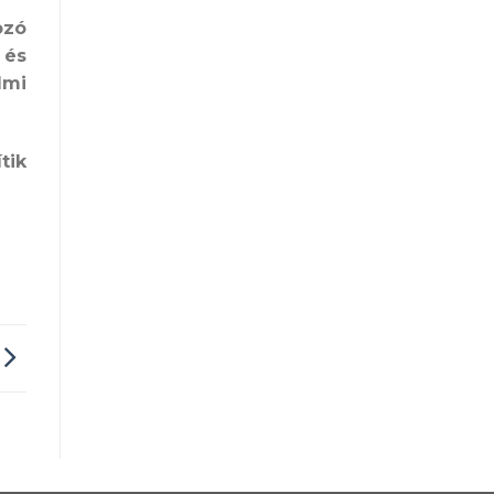
ozó
 és
lmi
tik