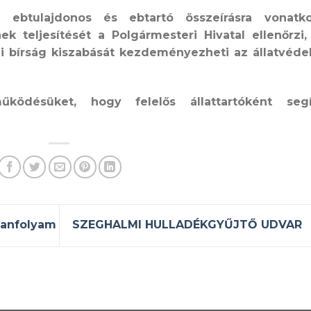
z ebtulajdonos és ebtartó összeírásra vonatk
ek teljesítését a Polgármesteri Hivatal ellenőrzi,
mi bírság kiszabását kezdeményezheti az állatvéde
tműködésüket, hogy felelős
állattartóként
segí
tanfolyam
SZEGHALMI HULLADÉKGYŰJTŐ UDVAR