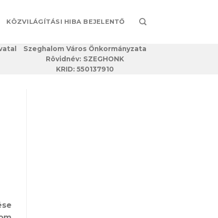
KÖZVILÁGÍTÁSI HIBA BEJELENTŐ
vatal
Szeghalom Város Önkormányzata
Rövidnév: SZEGHONK
KRID: 550137910
ése
lom