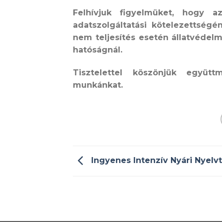
Felhívjuk figyelmüket, hogy a
adatszolgáltatási kötelezettségén
nem teljesítés esetén állatvédel
hatóságnál
.
Tisztelettel köszönjük együt
munkánkat.
Ingyenes Intenzív Nyári Nyelv