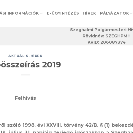
ÁSI INFORMÁCIÓK
E-ÜGYINTÉZÉS
HÍREK
PÁLYÁZATOK
Szeghalmi Polgármesteri Hi
Rövidnév: SZEGHPMH
KRID: 206087374
AKTUÁLIS
,
HÍREK
összeírás 2019
Felhívás
l szóló 1998. évi XXVIII. törvény 42/B. § (1) bekezd
19. július 31. napjáig
terjedő időszakban a Szegha