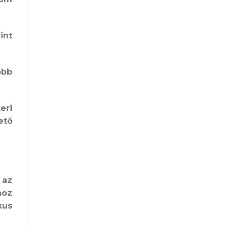
int
öbb
eri
ető
az
hoz
kus