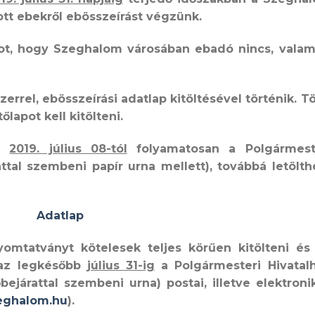
ott ebekről ebösszeírást
végzünk.
ágot, hogy Szeghalom városában
ebadó nincs
, valam
rrel, ebösszeírási adatlap kitöltésével történik. T
lapot kell kitölteni.
tő
2019. július 08-tól
folyamatosan
a Polgármest
attal szembeni papír urna mellett), továbbá letölth
Adatlap
omtatványt kötelesek teljes körűen kitölteni
és 
zaz
legkésőbb
július 31-ig
a Polgármesteri Hivatal
bejárattal szembeni urna) postai, illetve elektroni
eghalom.hu
).