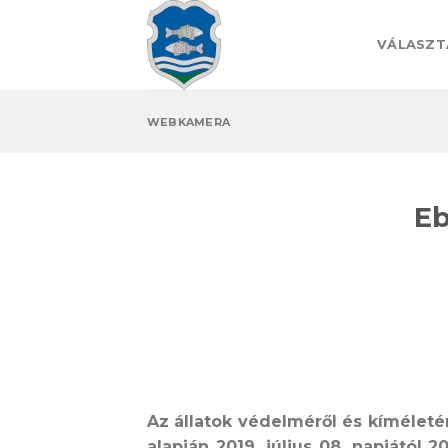
Skip
to
VÁLASZT
content
WEBKAMERA
Eb
Az állatok védelméről és kíméletérő
alapján
2019. július 08. napjától 20