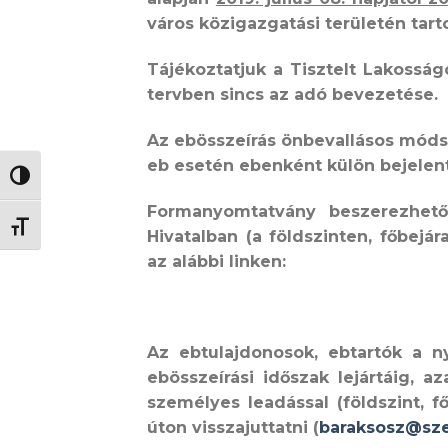
város közigazgatási területén tart
Tájékoztatjuk a Tisztelt Lakoss
tervben sincs az adó bevezetése.
Az ebösszeírás önbevallásos módsze
eb esetén ebenként külön bejelentő
NAGY KONTRASZT VÁLTÁSA
Formanyomtatvány beszerezhe
BETŰMÉRET VÁLTÁSA
Hivatalban (a földszinten, főbejár
az alábbi linken:
Az ebtulajdonosok, ebtartók a ny
ebösszeírási időszak lejártáig, a
személyes leadással (földszint, fő
úton
visszajuttatni
(
baraksosz@sz