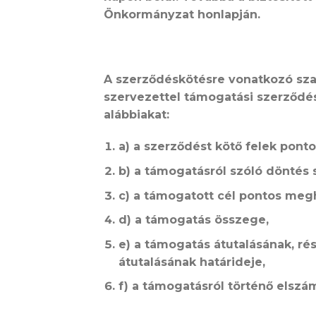
Önkormányzat honlapján.
A szerződéskötésre vonatkozó sz
szervezettel támogatási szerződést
alábbiakat:
a) a szerződést kötő felek pon
b) a támogatásról szóló dönté
c) a támogatott cél pontos meg
d) a támogatás összege,
e) a támogatás átutalásának, ré
átutalásának határideje,
f) a támogatásról történő elszá