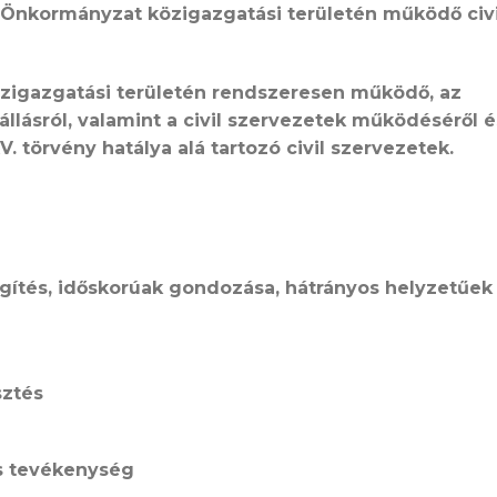
 Önkormányzat közigazgatási területén működő civi
zigazgatási területén rendszeresen működő, az
állásról, valamint a civil szervezetek működéséről é
. törvény hatálya alá tartozó civil szervezetek.
egítés, időskorúak gondozása, hátrányos helyzetűek
sztés
os tevékenység