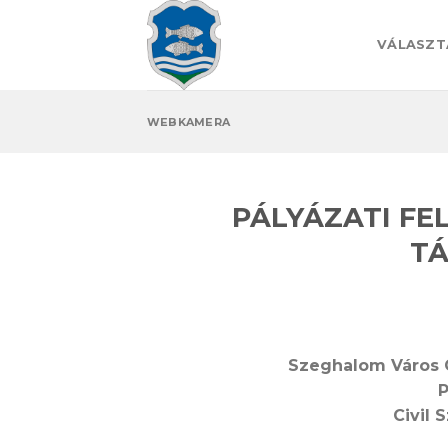
Skip
to
VÁLASZT
content
WEBKAMERA
PÁLYÁZATI FE
T
Szeghalom Város 
P
Civil