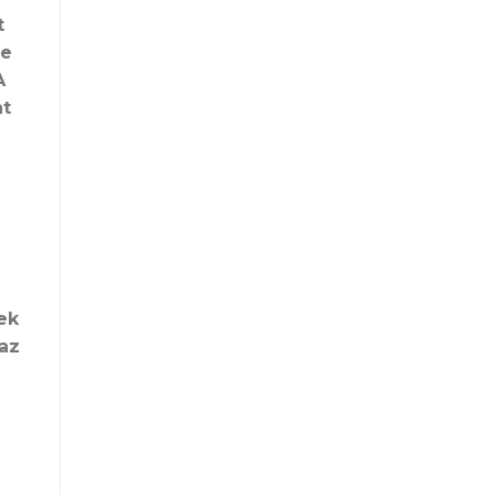
t
re
A
at
ek
az