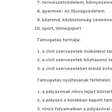
természetvédelem, környezet
gyermek- és ifjúságvédelem
közrend, közbiztonság védelme
sport, tömegsport
Támogatás formája:
a civil szervezetek működési t
a civil szervezetek közhasznú
a civil szervezeteket érintő év
Támogatás nyújtásának feltételei:
a pályázónak nincs lejárt köztar
a pályázó a korábban kapott tá
nincs folyamatban a pályázóva