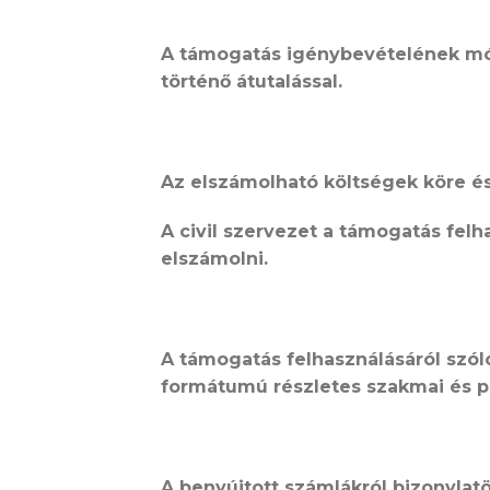
A támogatás igénybevételének m
történő átutalással.
Az elszámolható költségek köre és
A civil szervezet a támogatás felh
elszámolni.
A támogatás felhasználásáról szó
formátumú részletes szakmai és p
A benyújtott számlákról bizonylatö