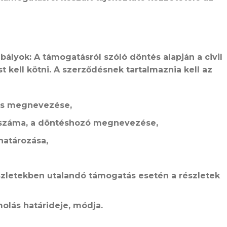
abályok:
A támogatásról szóló döntés alapján a civil
 kell kötni. A szerződésnek tartalmaznia kell az
tos megnevezése,
s száma, a döntéshozó megnevezése,
határozása,
szletekben utalandó támogatás esetén a részletek
molás határideje, módja.