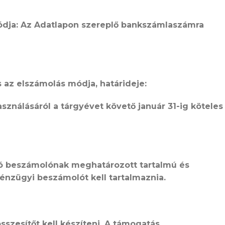
ódja:
Az Adatlapon szereplő bankszámlaszámra
 az elszámolás módja, határideje:
asználásáról a tárgyévet követő január 31-ig köteles
ló beszámolónak meghatározott tartalmú és
énzügyi beszámolót kell tartalmaznia.
sszesítőt kell készíteni. A támogatás