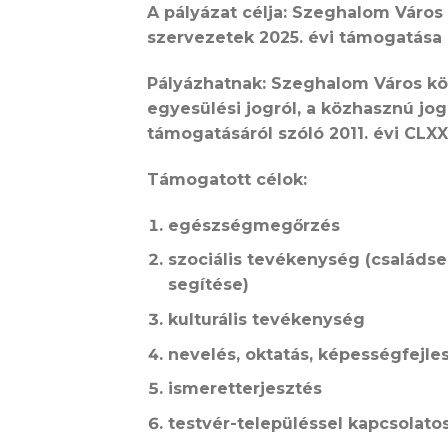
A pályázat célja: Szeghalom Város
szervezetek
2025. évi
támogatása
Pályázhatnak: Szeghalom Város kö
egyesülési jogról, a közhasznú jog
támogatásáról szóló 2011. évi CLXXV
Támogatott célok:
egészségmegőrzés
szociális tevékenység (családs
segítése)
kulturális tevékenység
nevelés, oktatás, képességfejle
ismeretterjesztés
testvér-településsel kapcsolat