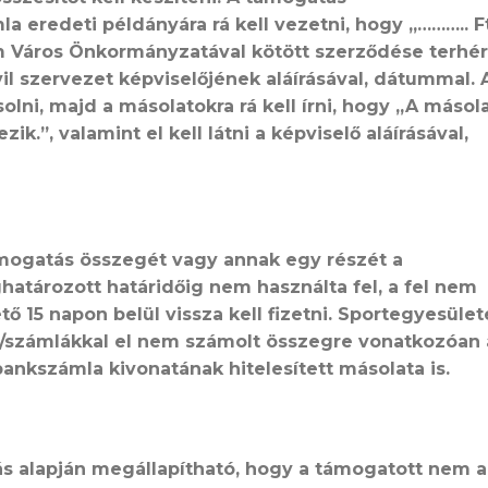
a eredeti példányára rá kell vezetni, hogy „……….. F
 Város Önkormányzatával kötött szerződése terhé
ivil szervezet képviselőjének aláírásával, dátummal. 
olni, majd a másolatokra rá kell írni, hogy „A másol
”, valamint el kell látni a képviselő aláírásával,
ámogatás összegét vagy annak egy részét a
tározott határidőig nem használta fel, a fel nem
tő 15 napon belül vissza kell fizetni. Sportegyesület
/számlákkal el nem számolt összegre vonatkozóan 
ankszámla kivonatának hitelesített másolata is.
 alapján megállapítható, hogy a támogatott nem a