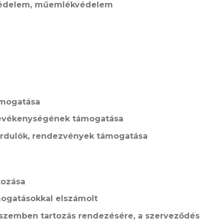
védelem, műemlékvédelem
ámogatása
 tevékenységének támogatása
fordulók, rendezvények támogatása
tozása
mogatásokkal elszámolt
l szemben tartozás rendezésére, a szerveződés