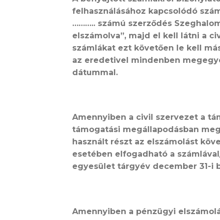
felhasználásához kapcsolódó száml
……….. számú szerződés Szeghalom
elszámolva”, majd el kell látni a c
számlákat ezt követően le kell más
az eredetivel mindenben megegyezik.
dátummal.
Amennyiben a civil szervezet a t
támogatási megállapodásban megha
használt részt az elszámolást köve
esetében elfogadható a számlával
egyesület tárgyév december 31-i b
Amennyiben a pénzügyi elszámolás