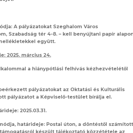
módja: A pályázatokat Szeghalom Város
, Szabadság tér 4-8. – kell benyújtani papír alapo
ellékletekkel együtt.
je:
2025. március 24.
 alkalommal a hiánypótlási felhívás kézhezvételétől
beérkezett pályázatokat az Oktatási és Kulturális
tt pályázatot a Képviselő-testület bírálja el.
árideje:
2025.03.31.
módja, határideje:
Postai úton, a döntéstől számított
 támogatásról készült tájékoztató közzététele az