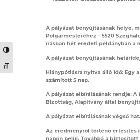
A pályázat benyújtásának helye, 
Polgármesteréhez – 5520 Szeghalom
írásban
hét
eredeti példányban a m
NAGY KONTRASZT VÁLTÁSA
A
pályázat benyújtásának határide
BETŰMÉRET VÁLTÁSA
Hiánypótlásra nyitva álló idő: Egy
számított 5 nap.
A pályázat elbírálásának rendje:
A 
Bizottság, Alapítvány által benyújto
A pályázat elbírálásának végső hat
Az eredményről történő értesítés 
napon belül. Továbbá a biztosított