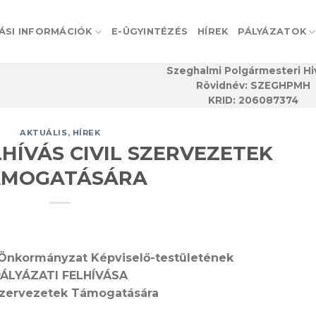
ÁSI INFORMÁCIÓK
E-ÜGYINTÉZÉS
HÍREK
PÁLYÁZATOK
Szeghalmi Polgármesteri Hi
Rövidnév: SZEGHPMH
KRID: 206087374
AKTUÁLIS
,
HÍREK
LHÍVÁS CIVIL SZERVEZETEK
ÁMOGATÁSÁRA
Önkormányzat Képviselő-testületének
ÁLYÁZATI FELHÍVÁSA
 Szervezetek Támogatására