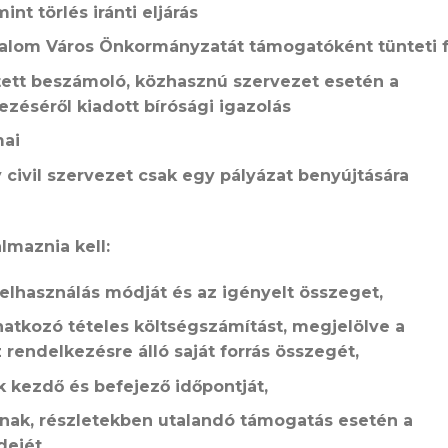
nt törlés iránti eljárás
alom Város Önkormányzatát támogatóként tünteti f
tett beszámoló, közhasznú szervezet esetén a
ezéséről kiadott bírósági igazolás
mai
y civil szervezet csak egy pályázat benyújtására
lmaznia kell:
felhasználás módját és az igényelt összeget,
atkozó tételes költségszámítást, megjelölve a
rendelkezésre álló saját forrás összegét,
k kezdő és befejező időpontját,
ának, részletekben utalandó támogatás esetén a
dejét.