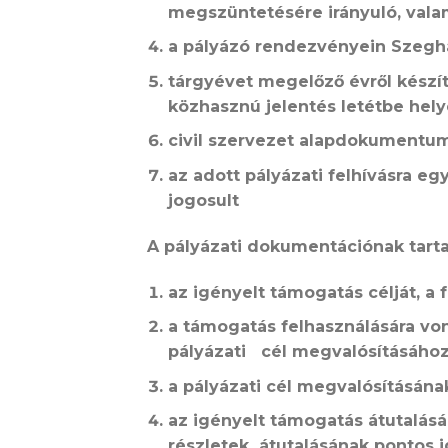
megszüntetésére irányuló, valami
a pályázó rendezvényein Szegh
tárgyévet megelőző évről készí
közhasznú jelentés letétbe hely
civil szervezet alapdokumentu
az adott pályázati felhívásra eg
jogosult
A pályázati dokumentációnak tarta
az igényelt támogatás célját, a 
a támogatás felhasználására von
pályázati cél megvalósításához 
a pályázati cél megvalósításána
az igényelt támogatás átutalás
részletek átutalásának pontos i