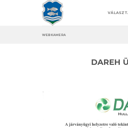
Skip
to
VÁLASZT
content
WEBKAMERA
DAREH Üg