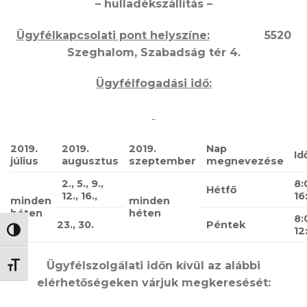
– hulladékszállítás –
Ügyfélkapcsolati pont helyszíne:
5520
Szeghalom, Szabadság tér 4.
Ügyfélfogadási idő:
2019.
2019.
2019.
Nap
Id
július
augusztus
szeptember
megnevezése
2., 5., 9.,
8:
Hétfő
12., 16.,
16
minden
minden
héten
héten
8:
23., 30.
Péntek
12
NAGY KONTRASZT VÁLTÁSA
Ügyfélszolgálati időn kívül az alábbi
BETŰMÉRET VÁLTÁSA
elérhetőségeken várjuk megkeresését: