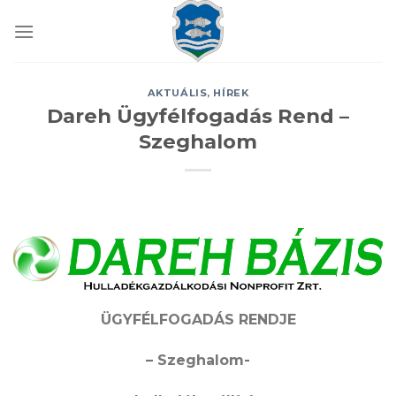
Skip
to
content
AKTUÁLIS
,
HÍREK
Dareh Ügyfélfogadás Rend –
Szeghalom
ÜGYFÉLFOGADÁS RENDJE
– Szeghalom-