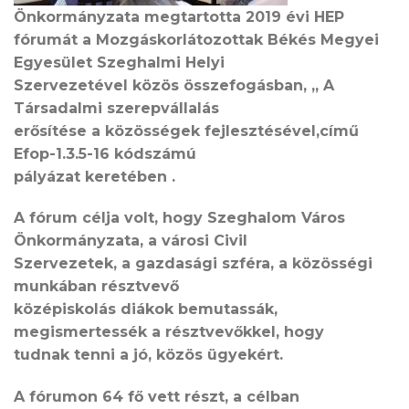
Önkormányzata megtartotta 2019 évi HEP
fórumát a Mozgáskorlátozottak Békés Megyei
Egyesület Szeghalmi Helyi
Szervezetével közös összefogásban, „ A
Társadalmi szerepvállalás
erősítése a közösségek fejlesztésével,című
Efop-1.3.5-16 kódszámú
pályázat keretében .
A fórum célja volt, hogy Szeghalom Város
Önkormányzata, a városi Civil
Szervezetek, a gazdasági szféra, a közösségi
munkában résztvevő
középiskolás diákok bemutassák,
megismertessék a résztvevőkkel, hogy
tudnak tenni a jó, közös ügyekért.
A fórumon 64 fő vett részt, a célban