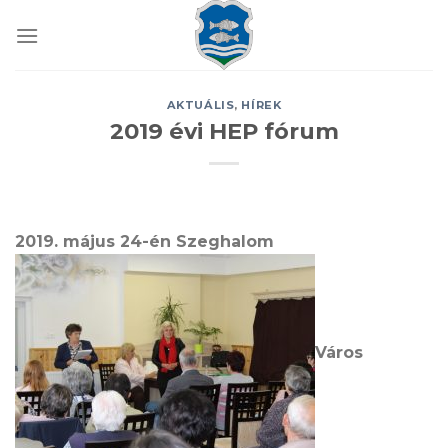
Skip
to
content
AKTUÁLIS
,
HÍREK
2019 évi HEP fórum
2019. május 24-én Szeghalom
Város