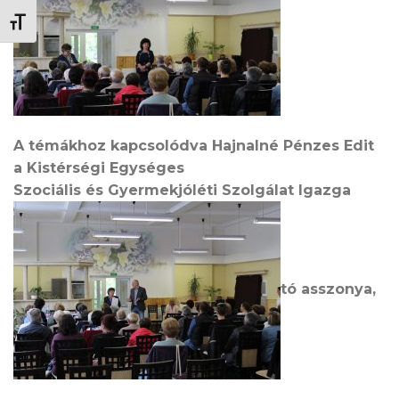
BETŰMÉRET VÁLTÁSA
A témákhoz kapcsolódva Hajnalné Pénzes Edit
a Kistérségi Egységes
Szociális és Gyermekjóléti Szolgálat Igazga
tó asszonya,