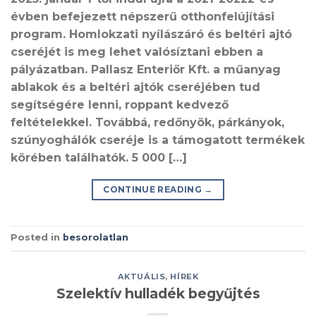
évben befejezett népszerű otthonfelújítási
program. Homlokzati nyílászáró és beltéri ajtó
cseréjét is meg lehet valósíztani ebben a
pályázatban. Pallasz Enteriőr Kft. a műanyag
ablakok és a beltéri ajtók cseréjében tud
segítségére lenni, roppant kedvező
feltételekkel. Továbbá, redőnyök, párkányok,
szúnyoghálók cseréje is a támogatott termékek
körében találhatók. 5 000 […]
CONTINUE READING
→
Posted in
besorolatlan
AKTUÁLIS
,
HÍREK
Szelektív hulladék begyűjtés