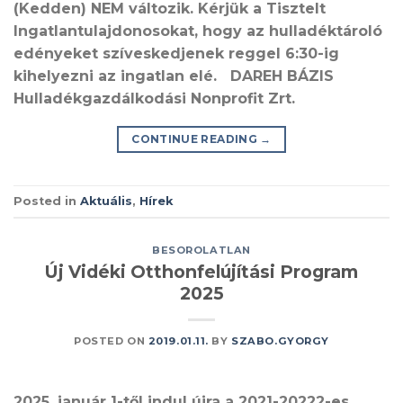
(Kedden) NEM változik. Kérjük a Tisztelt
Ingatlantulajdonosokat, hogy az hulladéktároló
edényeket szíveskedjenek reggel 6:30-ig
kihelyezni az ingatlan elé. DAREH BÁZIS
Hulladékgazdálkodási Nonprofit Zrt.
CONTINUE READING
→
Posted in
Aktuális
,
Hírek
BESOROLATLAN
Új Vidéki Otthonfelújítási Program
2025
POSTED ON
2019.01.11.
BY
SZABO.GYORGY
2025. január 1-től indul újra a 2021-20222-es