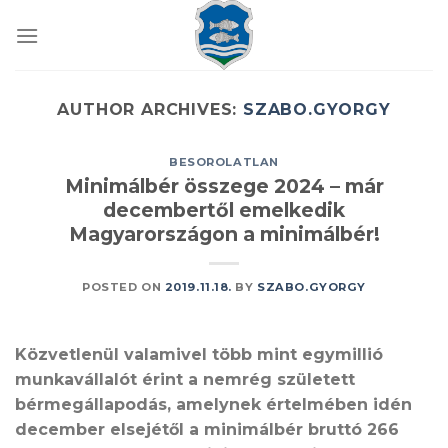
Skip
to
content
AUTHOR ARCHIVES:
SZABO.GYORGY
BESOROLATLAN
Minimálbér összege 2024 – már
decembertől emelkedik
Magyarországon a minimálbér!
POSTED ON
2019.11.18.
BY
SZABO.GYORGY
Közvetlenül valamivel több mint egymillió
munkavállalót érint a nemrég született
bérmegállapodás, amelynek értelmében idén
december elsejétől a minimálbér bruttó 266