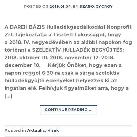
POSTED ON
2019.01.04.
BY
SZABO.GYORGY
A DAREH BÁZIS Hulladékgazdálkodási Nonprofit
Zrt. tájékoztatja a Tisztelt Lakosságot, hogy
a 2018. IV. negyedévében az alábbi napokon fog
történni a SZELEKTÍV HULLADÉK BEGYŰJTÉS:
2018. október 10. 2018. november 12. 2018.
december 10. Kérjük Önöket, hogy ezen a
napon reggel 6:30-ra csak a sárga szelektív
hulladékgyűjtő edényeket helyezzék ki az
ingatlan elé. Felhívjuk figyelmüket arra, hogy a
[…]
CONTINUE READING
→
Posted in
Aktuális
,
Hírek