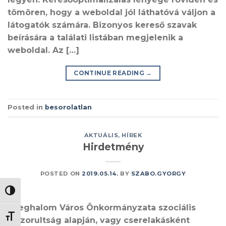
tömören, hogy a weboldal jól láthatóvá váljon a
látogatók számára. Bizonyos kereső szavak
beírására a találati listában megjelenik a
weboldal. Az […]
CONTINUE READING
→
Posted in
besorolatlan
AKTUÁLIS
,
HÍREK
Hirdetmény
POSTED ON
2019.05.14.
BY
SZABO.GYORGY
NAGY KONTRASZT VÁLTÁSA
Szeghalom Város Önkormányzata szociális
BETŰMÉRET VÁLTÁSA
rászorultság alapján, vagy cserelakásként