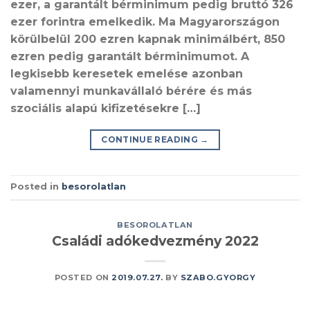
ezer, a garantált bérminimum pedig bruttó 326
ezer forintra emelkedik. Ma Magyarországon
körülbelül 200 ezren kapnak minimálbért, 850
ezren pedig garantált bérminimumot. A
legkisebb keresetek emelése azonban
valamennyi munkavállaló bérére és más
szociális alapú kifizetésekre […]
CONTINUE READING
→
Posted in
besorolatlan
BESOROLATLAN
Családi adókedvezmény 2022
POSTED ON
2019.07.27.
BY
SZABO.GYORGY