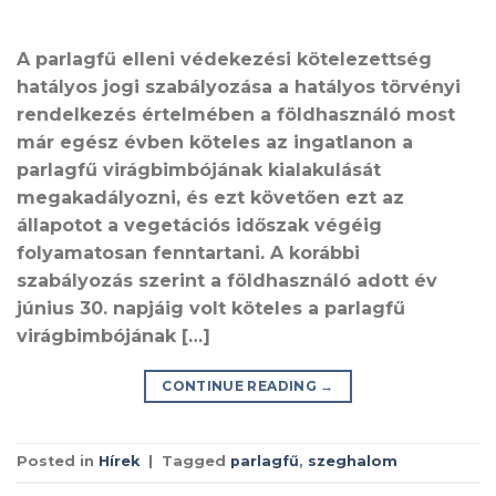
A parlagfű elleni védekezési kötelezettség
hatályos jogi szabályozása a hatályos törvényi
rendelkezés értelmében a földhasználó most
már egész évben köteles az ingatlanon a
parlagfű virágbimbójának kialakulását
megakadályozni, és ezt követően ezt az
állapotot a vegetációs időszak végéig
folyamatosan fenntartani. A korábbi
szabályozás szerint a földhasználó adott év
június 30. napjáig volt köteles a parlagfű
virágbimbójának […]
CONTINUE READING
→
Posted in
Hírek
|
Tagged
parlagfű
,
szeghalom