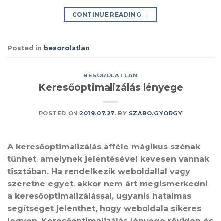
CONTINUE READING
→
Posted in
besorolatlan
BESOROLATLAN
Keresőoptimalizálás lényege
POSTED ON
2019.07.27.
BY
SZABO.GYORGY
A keresőoptimalizálás afféle mágikus szónak
tűnhet, amelynek jelentésével kevesen vannak
tisztában. Ha rendelkezik weboldallal vagy
szeretne egyet, akkor nem árt megismerkedni
a keresőoptimalizálással, ugyanis hatalmas
segítséget jelenthet, hogy weboldala sikeres
legyen. Keresőoptimalizálás lényege röviden és