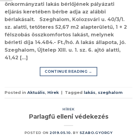
önkormányzati lakás bérlőjének pályázati
eljárás keretében bérbe adja az alábbi
bérlakásait. Szeghalom, Kolozsvári u. 40/3/1.
sz. alatti, tetőteres 52,67 m2 alapterületű, 1 + 2
félszobás összkomfortos lakást, melynek
bérleti díja 14.484.- Ft./hó. A lakás állapota, jó.
Szeghalom, Újtelep XIII. u. 1. sz. 6. ajtó alatti,
41,42 […]
CONTINUE READING
→
Posted in
Aktuális
,
Hírek
|
Tagged
lakás
,
szeghalom
HÍREK
Parlagfű elleni védekezés
POSTED ON
2019.05.10.
BY
SZABO.GYORGY