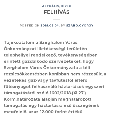
AKTUÁLIS
,
HÍREK
FELHÍVÁS
POSTED ON
2019.02.04.
BY
SZABO.GYORGY
Tájékoztatom a Szeghalom Város
Önkormányzat illetékességi területén
telephellyel rendelkező, tevékenységében
érintett gazdálkodó szervezeteket, hogy
Szeghalom Város Önkormányzata a téli
rezsicsökkentésben korábban nem részesült, a
vezetékes gáz-vagy távfűtéstől eltérő
fűtőanyagot felhasználó háztartások egyszeri
támogatásáról szóló 1602/2018.(XI.27.)
Korm.határozata alapján meghatározott
támogatás egy háztartásra eső összegének
megfelelő, azaz 12.000 forint értékű