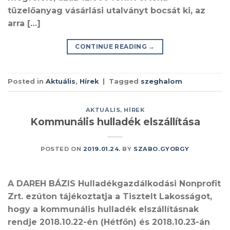
tüzelőanyag vásárlási utalványt bocsát ki, az
arra […]
CONTINUE READING
→
Posted in
Aktuális
,
Hírek
|
Tagged
szeghalom
AKTUÁLIS
,
HÍREK
Kommunális hulladék elszállítása
POSTED ON
2019.01.24.
BY
SZABO.GYORGY
A DAREH BÁZIS Hulladékgazdálkodási Nonprofit
Zrt. ezúton tájékoztatja a Tisztelt Lakosságot,
hogy a kommunális hulladék elszállításnak
rendje 2018.10.22-én (Hétfőn) és 2018.10.23-án