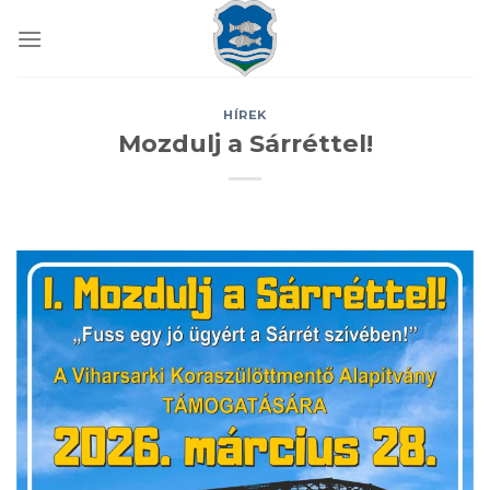
Skip
to
content
HÍREK
Mozdulj a Sárréttel!