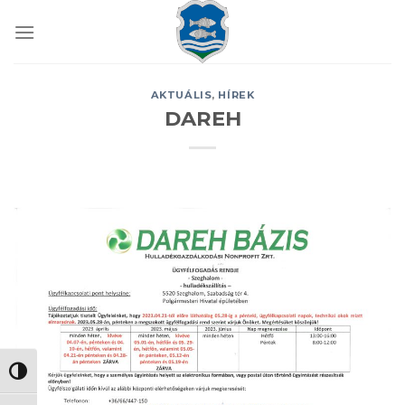
Skip
to
content
AKTUÁLIS
,
HÍREK
DAREH
NAGY KONTRASZT VÁLTÁSA