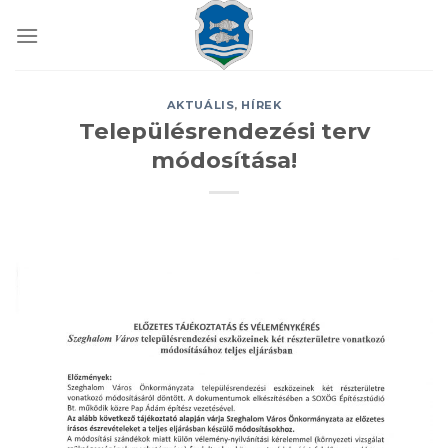
Skip
to
content
AKTUÁLIS
,
HÍREK
Településrendezési terv
módosítása!