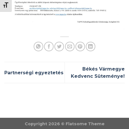
BETŰMÉRET VÁLTÁSA
Békés Vármegye
Partnerségi egyeztetés
Kedvenc Süteménye!
Copyright 2026 ©
Flatsome Theme