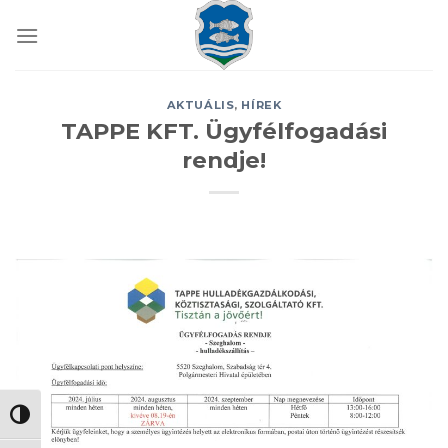
Skip
to
content
AKTUÁLIS
,
HÍREK
TAPPE KFT. Ügyfélfogadási
rendje!
NAGY KONTRASZT VÁLTÁSA