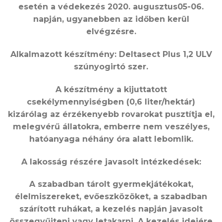
esetén a védekezés 2020. augusztus05-06.
napján, ugyanebben az időben kerül
elvégzésre.
Alkalmazott készítmény: Deltasect Plus 1,2 ULV
szúnyogirtó szer.
A készítmény a kijuttatott
csekélymennyiségben (0,6 liter/hektár)
kizárólag az érzékenyebb rovarokat pusztítja el,
melegvérű állatokra, emberre nem veszélyes,
hatóanyaga néhány óra alatt lebomlik.
A lakosság részére javasolt intézkedések:
A szabadban tárolt gyermekjátékokat,
élelmiszereket, evőeszközöket, a szabadban
szárított ruhákat, a kezelés napján javasolt
összegyűjteni vagy letakarni. A kezelés idejére