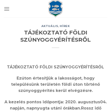
Skip
to
content
AKTUÁLIS
,
HÍREK
TÁJÉKOZTATÓ FÖLDI
SZÚNYOGGYÉRÍTÉSRŐL
TÁJÉKOZTATÓ FÖLDI SZÚNYOGGYÉRÍTÉSRŐL
Ezúton értesítjük a lakosságot, hogy
településünk területén földi úton történő
szúnyoggyérítés kerül elvégzésre.
A kezelés pontos időpontja: 2020. augusztus04.
napján,
napnyugta utáni órákban.
Rossz idő