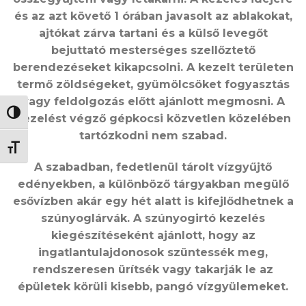
és az azt követő 1 órában javasolt az ablakokat,
ajtókat zárva tartani és a külső levegőt
bejuttató mesterséges szellőztető
berendezéseket kikapcsolni. A kezelt területen
termő zöldségeket, gyümölcsöket fogyasztás
vagy feldolgozás előtt ajánlott megmosni. A
NAGY KONTRASZT VÁLTÁSA
kezelést végző gépkocsi közvetlen közelében
tartózkodni nem szabad.
BETŰMÉRET VÁLTÁSA
A szabadban, fedetlenül tárolt vízgyűjtő
edényekben, a különböző tárgyakban megülő
esővízben akár egy hét alatt is kifejlődhetnek a
szúnyoglárvák. A szúnyogirtó kezelés
kiegészítéseként ajánlott, hogy az
ingatlantulajdonosok szüntessék meg,
rendszeresen ürítsék vagy takarják le az
épületek körüli kisebb, pangó vízgyülemeket.