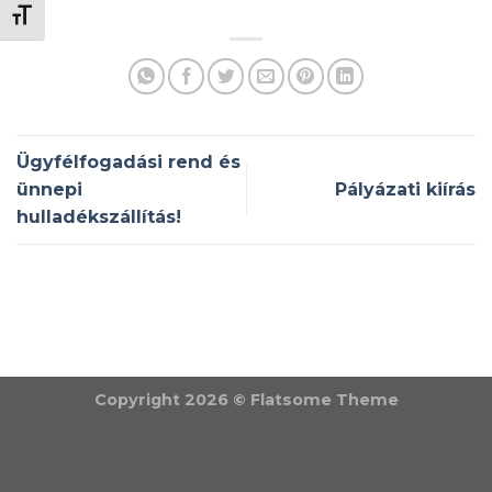
BETŰMÉRET VÁLTÁSA
Ügyfélfogadási rend és
ünnepi
Pályázati kiírás
hulladékszállítás!
Copyright 2026 ©
Flatsome Theme