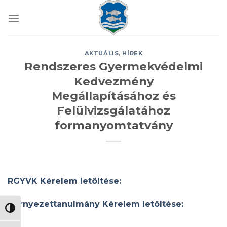
Skip
to
content
AKTUÁLIS
,
HÍREK
Rendszeres Gyermekvédelmi
Kedvezmény
Megállapításához és
Felülvizsgálatához
formanyomtatvány
RGYVK Kérelem letöltése:
Környezettanulmány Kérelem letöltése:
NAGY KONTRASZT VÁLTÁSA