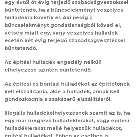
egy évtől öt évig terjedő szabadságvesztéssel
bűntetendő, ha a bűncselekményt veszélyes
hulladékra követik el. Aki pedig a
bűncselekményt gondatlanságból követi el,
vétség miatt egy, vagy veszélyes hulladék
esetén két évig terjedő szabadságvesztéssel
bűntetendő.
Az építési hulladék engedély nélküli
elhelyezése szintén büntetendő.
Az építési és bontási hulladékot az építtetőnek
kell elszállítania, akié a hulladék, annak kell
gondoskodnia a szakszerű elszállításról.
Illegális hulladékelhelyezésnek számít az is, ha
egy már meglévő hulladéklerakat, vagy építési
hulladéklerakat mellé helyezzük hulladékot,
építési hulladékot. Ebben az esetben is