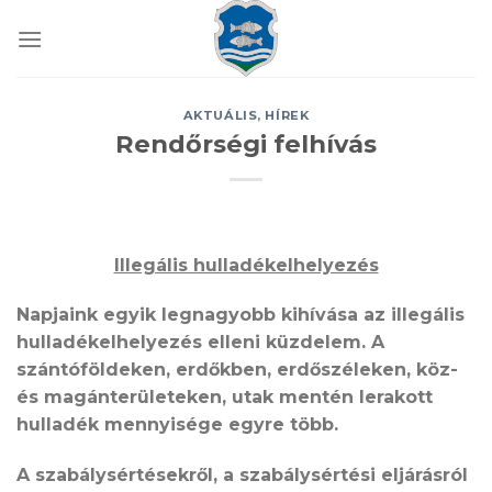
Skip
to
content
AKTUÁLIS
,
HÍREK
Rendőrségi felhívás
Illegális hulladékelhelyezés
Napjaink egyik legnagyobb kihívása az illegális
hulladékelhelyezés elleni küzdelem. A
szántóföldeken, erdőkben, erdőszéleken, köz-
és magánterületeken, utak mentén lerakott
hulladék mennyisége egyre több.
A szabálysértésekről, a szabálysértési eljárásról