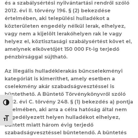
és a szabálysértési nyilvántartási rendről szóló
2012. évi II. törvény 196. § (2) bekezdése
értelmében, aki települési hulladékot a
közterületen engedély nélkül lerak, elhelyez,
vagy nem a kijelölt lerakóhelyen rak le vagy
helyez el, köztisztasági szabálysértést követ el,
amelynek elkövetőjét 150 000 Ft-ig terjedő
pénzbírsággal sújtható.
Az illegális hulladéklerakás bűncselekményi
kategóriát is kimeríthet, amely esetben a
cselekmény akár szabadságvesztéssel is
büntethető. A Büntető Törvénykönyvről szóló
2012. évi C. törvény 248. § (1) bekezdés a) pontja
NAGY KONTRASZT VÁLTÁSA
értelmében, aki arra a célra hatóság által nem
engedélyezett helyen hulladékot elhelyez,
BETŰMÉRET VÁLTÁSA
bűntett miatt három évig terjedő
szabadságvesztéssel büntetendő. A büntetés