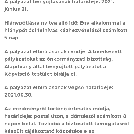
A
pályázat benyújtásának határideje:
2021.
június 21.
Hiánypótlásra nyitva álló idő: Egy alkalommal a
hiánypótlási felhívás kézhezvételétől számított
5 nap.
A pályázat elbírálásának rendje:
A beérkezett
pályázatokat az önkormányzati bizottság,
Alapítvány által benyújtott pályázatot a
Képviselő-testület bírálja el.
A pályázat elbírálásának végső határideje:
2021.06.30.
Az eredményről történő értesítés módja,
határideje:
postai úton, a döntéstől számított 8
napon belül. Továbbá a biztosított támogatásról
készült tájékoztató közzététele az