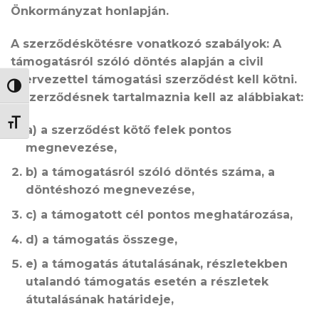
Önkormányzat honlapján.
A szerződéskötésre vonatkozó szabályok:
A
támogatásról szóló döntés alapján a civil
szervezettel támogatási szerződést kell kötni.
NAGY KONTRASZT VÁLTÁSA
A szerződésnek tartalmaznia kell az alábbiakat:
BETŰMÉRET VÁLTÁSA
a) a szerződést kötő felek pontos
megnevezése,
b) a támogatásról szóló döntés száma, a
döntéshozó megnevezése,
c) a támogatott cél pontos meghatározása,
d) a támogatás összege,
e) a támogatás átutalásának, részletekben
utalandó támogatás esetén a részletek
átutalásának határideje,