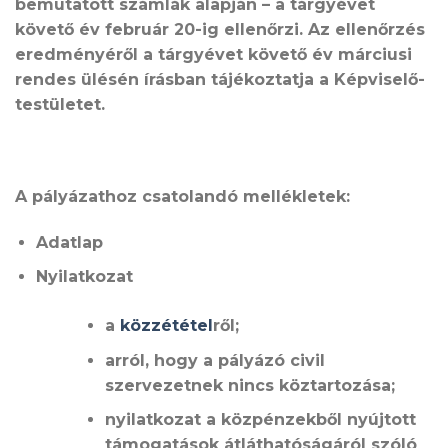
bemutatott számlák alapján – a tárgyévet
követő év február 20-ig ellenőrzi. Az ellenőrzés
eredményéről a tárgyévet követő év márciusi
rendes ülésén írásban tájékoztatja a Képviselő-
testületet.
A pályázathoz csatolandó mellékletek:
Adatlap
Nyilatkozat
a
közzététel
ről;
arról, hogy a pályázó civil
szervezetnek nincs köztartozása;
nyilatkozat a közpénzekből nyújtott
támogatások átláthatóságáról szóló