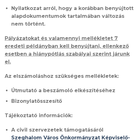
Nyilatkozat arról, hogy a korábban benyújtott
alapdokumentumok tartalmában változás
nem történt.
Pályázatokat és valamennyi mellékletet 7
eredeti példányban kell benyújtani, ellenkező
esetben a hiánypótlás szabályai szerint járunk
el.
Az elszámoláshoz szükséges mellékletek:
Útmutató a beszámoló elkészítéséhez
Bizonylatösszesítő
Tájékoztató információk:
A civil szervezetek támogatásáról
Szeghalom Város Önkormányzat Képviselő-