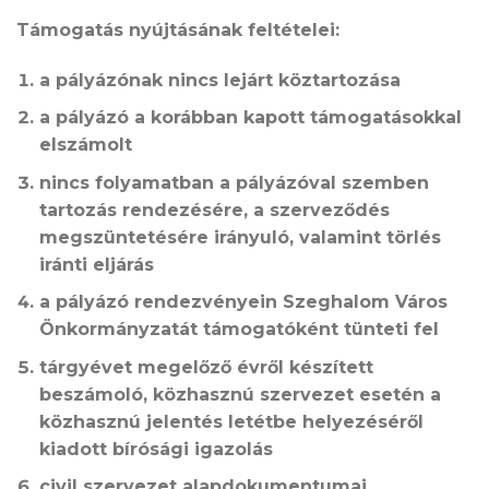
Támogatás nyújtásának feltételei:
a pályázónak nincs lejárt köztartozása
a pályázó a korábban kapott támogatásokkal
elszámolt
nincs folyamatban a pályázóval szemben
tartozás rendezésére, a szerveződés
megszüntetésére irányuló, valamint törlés
iránti eljárás
a pályázó rendezvényein Szeghalom Város
Önkormányzatát támogatóként tünteti fel
tárgyévet megelőző évről készített
beszámoló, közhasznú szervezet esetén a
közhasznú jelentés letétbe helyezéséről
kiadott bírósági igazolás
civil szervezet alapdokumentumai