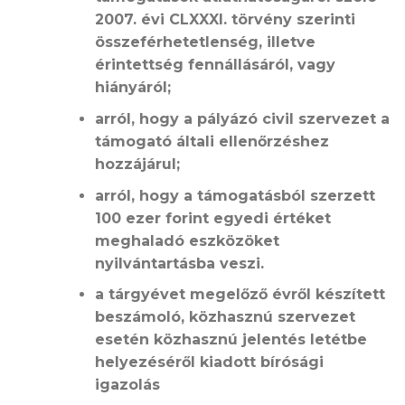
2007. évi CLXXXI. törvény szerinti
összeférhetetlenség, illetve
érintettség fennállásáról, vagy
hiányáról;
arról, hogy a pályázó civil szervezet a
támogató általi ellenőrzéshez
hozzájárul;
arról, hogy a támogatásból szerzett
100 ezer forint egyedi értéket
meghaladó eszközöket
nyilvántartásba veszi.
a tárgyévet megelőző évről készített
beszámoló, közhasznú szervezet
esetén közhasznú jelentés letétbe
helyezéséről kiadott bírósági
igazolás