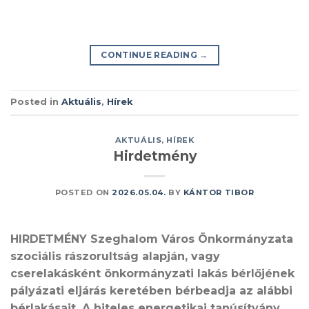
CONTINUE READING
→
Posted in
Aktuális
,
Hírek
AKTUÁLIS
,
HÍREK
Hirdetmény
POSTED ON
2026.05.04.
BY
KÁNTOR TIBOR
HIRDETMÉNY Szeghalom Város Önkormányzata
szociális rászorultság alapján, vagy
cserelakásként önkormányzati lakás bérlőjének
pályázati eljárás keretében bérbeadja az alábbi
bérlakásait. A hiteles energetikai tanúsítvány