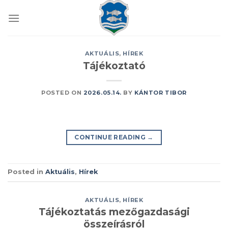
Skip
to
content
AKTUÁLIS
,
HÍREK
Tájékoztató
POSTED ON
2026.05.14.
BY
KÁNTOR TIBOR
CONTINUE READING
→
Posted in
Aktuális
,
Hírek
AKTUÁLIS
,
HÍREK
Tájékoztatás mezőgazdasági
összeírásról