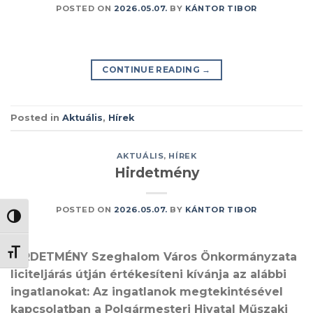
POSTED ON
2026.05.07.
BY
KÁNTOR TIBOR
CONTINUE READING
→
Posted in
Aktuális
,
Hírek
AKTUÁLIS
,
HÍREK
Hirdetmény
POSTED ON
2026.05.07.
BY
KÁNTOR TIBOR
NAGY KONTRASZT VÁLTÁSA
BETŰMÉRET VÁLTÁSA
HIRDETMÉNY Szeghalom Város Önkormányzata
liciteljárás útján értékesíteni kívánja az alábbi
ingatlanokat: Az ingatlanok megtekintésével
kapcsolatban a Polgármesteri Hivatal Műszaki