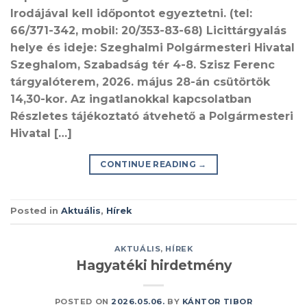
Irodájával kell időpontot egyeztetni. (tel:
66/371-342, mobil: 20/353-83-68) Licittárgyalás
helye és ideje: Szeghalmi Polgármesteri Hivatal
Szeghalom, Szabadság tér 4-8. Szisz Ferenc
tárgyalóterem, 2026. május 28-án csütörtök
14,30-kor. Az ingatlanokkal kapcsolatban
Részletes tájékoztató átvehető a Polgármesteri
Hivatal […]
CONTINUE READING
→
Posted in
Aktuális
,
Hírek
AKTUÁLIS
,
HÍREK
Hagyatéki hirdetmény
POSTED ON
2026.05.06.
BY
KÁNTOR TIBOR