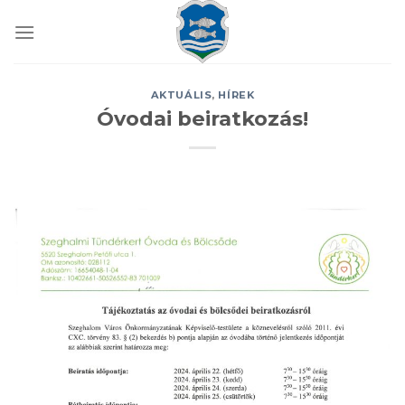
Skip
to
content
AKTUÁLIS
,
HÍREK
Óvodai beiratkozás!