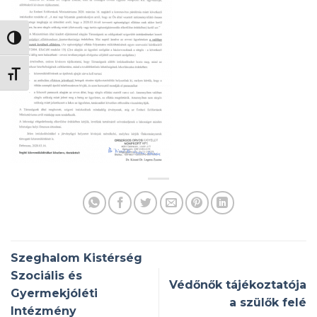
NAGY KONTRASZT VÁLTÁSA
BETŰMÉRET VÁLTÁSA
Szeghalom Kistérség
Szociális és
Védőnők tájékoztatója
Gyermekjóléti
a szülők felé
Intézmény