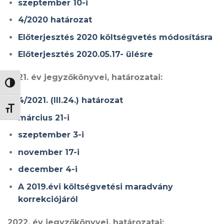
szeptember 10-i
4/2020 határozat
Előterjesztés 2020 költségvetés módosításra
Előterjesztés 2020.05.17- ülésre
2021. év jegyzőkönyvei, határozatai:
NAGY KONTRASZT VÁLTÁSA
4/2021. (III.24.) határozat
BETŰMÉRET VÁLTÁSA
március 21-i
szeptember 3-i
november 17-i
december 4-i
A 2019.évi költségvetési maradvány
korrekciójáról
2022. év jegyzőkönyvei, határozatai: